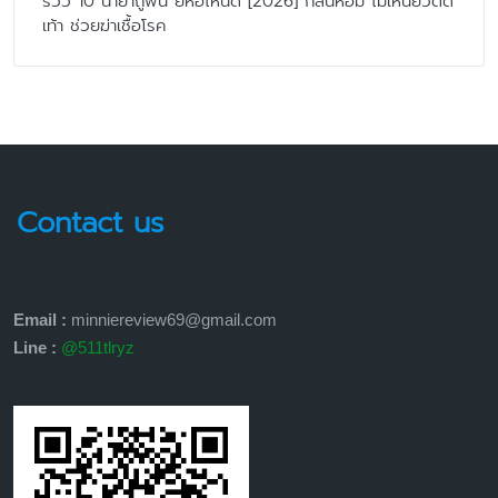
รีวิว 10 น้ำยาถูพื้น ยี่ห้อไหนดี [2026] กลิ่นหอม ไม่เหนียวติด
เท้า ช่วยฆ่าเชื้อโรค
Contact us
Email :
minniereview69@gmail.com
Line :
@511tlryz