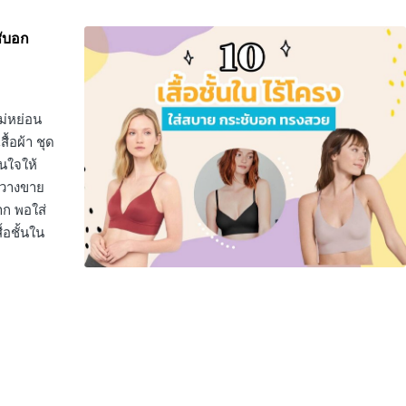
ชับอก
ไม่หย่อน
ื้อผ้า ชุด
่นใจให้
มีวางขาย
าก พอใส่
้อชั้นใน