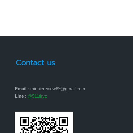
Contact us
Email :
minniereview69@gmail.com
Line :
@511tlryz