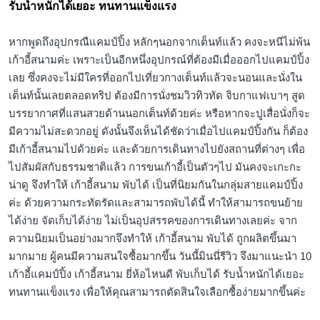
รับน้ำหนักได้เยอะ ทนทานแข็งแรง
หากพูดถึงอุปกรณืแคมป์ปิ้ง หลักๆนอกจากเต็นท์แล้ว คงจะหนีไม่พ้น
เก้าอี้สนามค่ะ เพราะเป็นอีกหนึ่งอุปกรณ์ที่ต้องมีเมื่อออกไปแคมป์ปิ้ง
เลย ซึ่งคงจะไม่มีใครที่ออกไปเที่ยวกางเต็นท์แล้วจะนอนและนั่งใน
เต็นท์นั้นเลยตลอดทริป ต้องมีการนั่งชมวิวทิวทัด จิบกาแฟเบาๆ สูด
บรรยากาศที่แสนสวยด้านนอกเต็นท์ด้วยค่ะ หรือหากจะปูเสื่อนั่งก็จะ
มีความไม่สะดวกอยู่ ดังนั้นจึงเห็นได้ชัดว่าเมื่อไปแคมป์ปิ้งกัน ก็ต้อง
มีเก้าอี้สนามไปด้วยค่ะ และด้วยการเดินทางไปยังสถานที่ต่างๆ เพื่อ
ไปสัมผัสกับธรรมชาติแล้ว การขนเก้าอี้เป็นตัวๆไป มันคงจะเกะกะ
น่าดู จึงทำให้ เก้าอี้สนาม พับได้ เป็นที่นิยมกันในกลุ่มสายแคมป์ปิ้ง
ค่ะ ด้วยความกระทัดรัดและสามารถพับได้นี้ ทำให้สามารถขนย้าย
ได้ง่าย จัดเก็บได้ง่าย ไม่เป็นอุปสรรคของการเดินทางเลยค่ะ จาก
ความนิยมเป็นอย่างมากจึงทำให้ เก้าอี้สนาม พับได้ ถูกผลิตขึ้นมา
มากมาย ผู้คนมีความสนใจซื้อมากขึ้น วันนี้มินนี่รีวิว จึงมาแนะนำ 10
เก้าอี้แคมป์ปิ้ง เก้าอี้สนาม ยี่ห้อไหนดี พับเก็บได้ รับน้ำหนักได้เยอะ
ทนทานแข็งแรง เพื่อให้คุณสามารถตัดสินใจเลือกซื้อง่ายมากขึ้นค่ะ