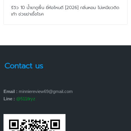
รีวิว 10 น้ำยาถูพื้น ยี่ห้อไหนดี [2026] กลิ่นหอม ไม่เหนียวติด
เท้า ช่วยฆ่าเชื้อโรค
Contact us
Email :
minniereview69@gmail.com
Line :
@511tlryz