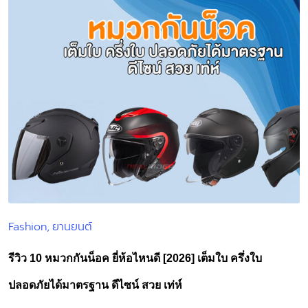
Fashion
ยานยนต์
Posted
in
รีวิว 10 หมวกกันน็อค ยี่ห้อไหนดี [2026] เต็มใบ ครึ่งใบ
ปลอดภัยได้มาตรฐาน ดีไซน์ สวย เท่ห์