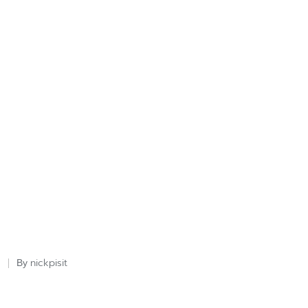
nickpisit
By
Posted
by