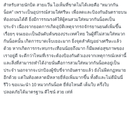
สำหรับสายนักบิด สายแว๊น ไอเท็มที่ขาดไม่ได้เลยคือ “หมวกกัน
น็อค” เพราะเป็นอุปกรณ์สวมใส่ศรีษะ เพื่อลดและป้องกันอันตรายบน
ท้องถนนได้ดี ยิ่งมีการรณรงค์ให้ผู้คนสวมใส่หมวกกันน็อคเป็น
ประจำ เนื่องจากยอดการเกิดอุบัติเหตุจากรถจักรยานยนต์เพิ่มขึ้น
เรื่อยๆ จนเยอะเป็นอันดับต้นของประเทศไทย ในผู้ที่ไม่สวมใส่หมวก
กันน็อคนั้น เกิดการบาดเจ็บเยอะมาก ยิ่งจุดสำคัญอย่างศรีษะแล้ว
ด้วย หากเกิดการกระทบกระเทือนน้อยถึงมาก ก็มีผลต่อสุขภาพของ
เราอยู่ดี จะดีกว่าไหมที่เราจะต้องป้องกันตัวเองจากเหตุการณ์เหล่านี้
และสิ่งที่สามารถทำได้ง่ายนั่นคือการสวมใส่หมวกกันน็อคอยู่เป็น
ประจำ นอกจากจะปกป้องผู้ขับขี่จากอันตรายแล้ว ยังไม่ผิดกฏหมาย
อีกด้วย แต่ในท้องตลาดมีหลายยี่ห้อเพิ่มมากขึ้น ทั้งดีและไม่ดีมินนี่
รีวิว ขอแนะนำ 10 หมวกกันน็อค ยี่ห้อไหนดี เต็มใบ ครึ่งใบ
ปลอดภัยได้มาตรฐาน ดีไซน์ สวย เท่ห์