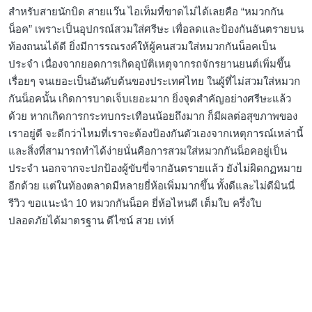
สำหรับสายนักบิด สายแว๊น ไอเท็มที่ขาดไม่ได้เลยคือ “หมวกกัน
น็อค” เพราะเป็นอุปกรณ์สวมใส่ศรีษะ เพื่อลดและป้องกันอันตรายบน
ท้องถนนได้ดี ยิ่งมีการรณรงค์ให้ผู้คนสวมใส่หมวกกันน็อคเป็น
ประจำ เนื่องจากยอดการเกิดอุบัติเหตุจากรถจักรยานยนต์เพิ่มขึ้น
เรื่อยๆ จนเยอะเป็นอันดับต้นของประเทศไทย ในผู้ที่ไม่สวมใส่หมวก
กันน็อคนั้น เกิดการบาดเจ็บเยอะมาก ยิ่งจุดสำคัญอย่างศรีษะแล้ว
ด้วย หากเกิดการกระทบกระเทือนน้อยถึงมาก ก็มีผลต่อสุขภาพของ
เราอยู่ดี จะดีกว่าไหมที่เราจะต้องป้องกันตัวเองจากเหตุการณ์เหล่านี้
และสิ่งที่สามารถทำได้ง่ายนั่นคือการสวมใส่หมวกกันน็อคอยู่เป็น
ประจำ นอกจากจะปกป้องผู้ขับขี่จากอันตรายแล้ว ยังไม่ผิดกฏหมาย
อีกด้วย แต่ในท้องตลาดมีหลายยี่ห้อเพิ่มมากขึ้น ทั้งดีและไม่ดีมินนี่
รีวิว ขอแนะนำ 10 หมวกกันน็อค ยี่ห้อไหนดี เต็มใบ ครึ่งใบ
ปลอดภัยได้มาตรฐาน ดีไซน์ สวย เท่ห์