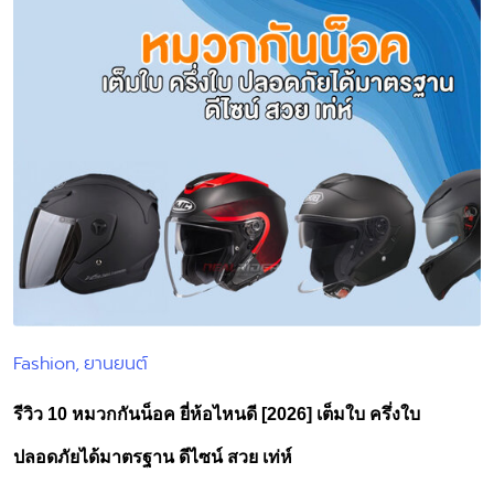
Fashion
ยานยนต์
Posted
in
รีวิว 10 หมวกกันน็อค ยี่ห้อไหนดี [2026] เต็มใบ ครึ่งใบ
ปลอดภัยได้มาตรฐาน ดีไซน์ สวย เท่ห์