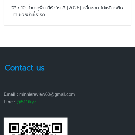
รีวิว 10 น้ำยาถูพื้น ยี่ห้อไหนดี [2026] กลิ่นหอม ไม่เหนียวติด
เท้า ช่วยฆ่าเชื้อโรค
Contact us
Email :
minniereview69@gmail.com
Line :
@511tlryz