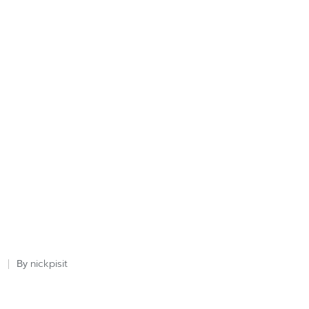
nickpisit
By
Posted
by