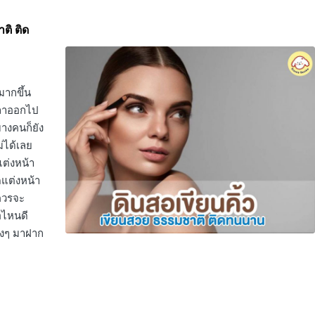
ติ ติด
มากขึ้น
เวลาออกไป
บางคนก็ยัง
่ได้เลย
แต่งหน้า
ดแต่งหน้า
ะควรจะ
้อไหนดี
างๆ มาฝาก