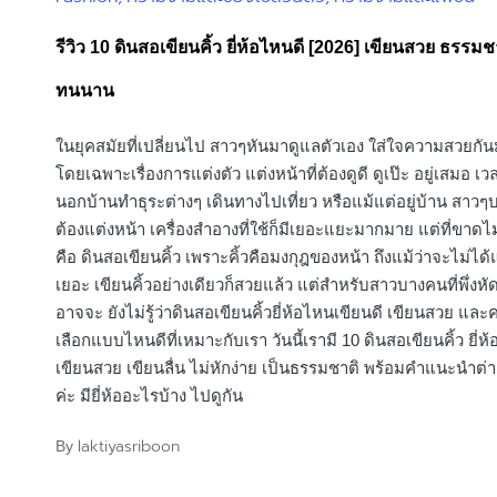
in
รีวิว 10 ดินสอเขียนคิ้ว ยี่ห้อไหนดี [2026] เขียนสวย ธรรมชา
ทนนาน
ในยุคสมัยที่เปลี่ยนไป สาวๆหันมาดูแลตัวเอง ใส่ใจความสวยกัน
โดยเฉพาะเรื่องการแต่งตัว แต่งหน้าที่ต้องดูดี ดูเป๊ะ อยู่เสมอ 
นอกบ้านทำธุระต่างๆ เดินทางไปเที่ยว หรือแม้แต่อยู่บ้าน สาวๆ
ต้องแต่งหน้า เครื่องสำอางที่ใช้ก็มีเยอะแยะมากมาย แต่ที่ขาดไม
คือ ดินสอเขียนคิ้ว เพราะคิ้วคือมงกุฎของหน้า ถึงแม้ว่าจะไม่ได้
เยอะ เขียนคิ้วอย่างเดียวก็สวยแล้ว แต่สำหรับสาวบางคนที่พึ่งหั
อาจจะ ยังไม่รู้ว่าดินสอเขียนคิ้วยี่ห้อไหนเขียนดี เขียนสวย แล
เลือกแบบไหนดีที่เหมาะกับเรา วันนี้เรามี 10 ดินสอเขียนคิ้ว ยี่ห
เขียนสวย เขียนลื่น ไม่หักง่าย เป็นธรรมชาติ พร้อมคำแนะนำต่
ค่ะ มียี่ห้ออะไรบ้าง ไปดูกัน
laktiyasriboon
By
Posted
by