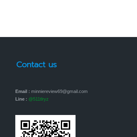
Contact us
Email :
minniereview69@gmail.com
Line :
@511tlryz