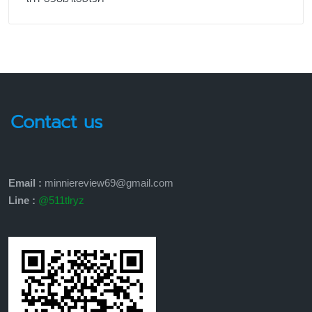
Contact us
Email :
minniereview69@gmail.com
Line :
@511tlryz