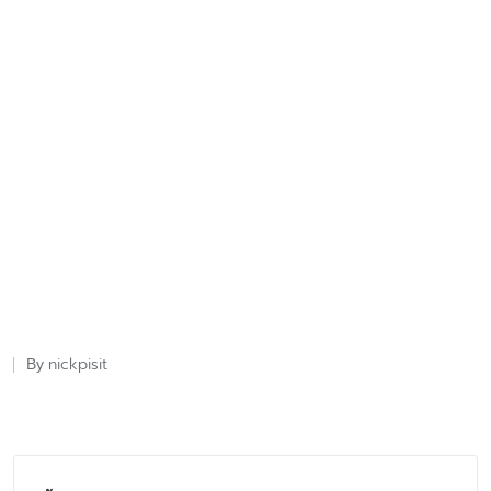
nickpisit
By
Posted
by