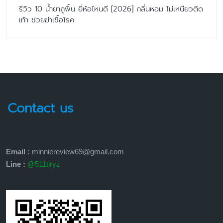
รีวิว 10 น้ำยาถูพื้น ยี่ห้อไหนดี [2026] กลิ่นหอม ไม่เหนียวติด
เท้า ช่วยฆ่าเชื้อโรค
Contact us
Email :
minniereview69@gmail.com
Line :
@511tlryz