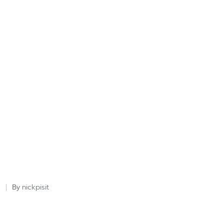
nickpisit
By
Posted
by