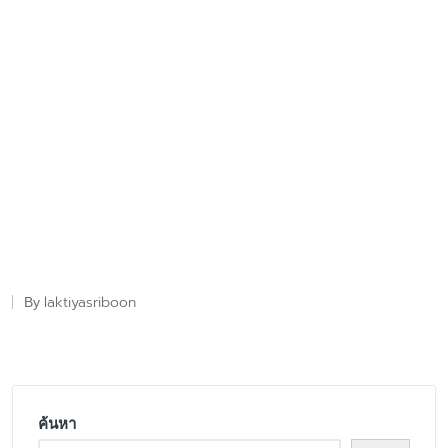
laktiyasriboon
By
Posted
by
ค้นหา