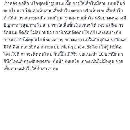
เว้าหลัง คอลึก หรือชุดเข้ารูปแนบเนื้อ การใส่เสื้อในมีสายแบบเดิมก็
จะดูไม่สวย ใส่แล้วเห็นสายเสื้อชั้นใน ตะขอ หรือเห็นรอยเสื้อชั้นใน
ทำให้สาวๆ หลายคนมีความกังวล ขาดความมั่นใจ หรือบางคนอาจมี
ปัญหาทางสุขภาพ ไม่สามารถใส่เสื้อชั้นในนานๆ ได้ เพราะเกิดการ
รัดแน่น อึดอัด ไม่สบายตัว บราปีกนกจึงตอบโจทย์ และเหมาะกับ
การแต่งตัวได้ทุกสไตล์ ของสาวๆ อย่างมาก แต่ในปัจจุบันบราปีกนก
มีให้เลือกหลายยี่ห้อ หลายแบบ เพื่อนๆ อาจจะยังลังเล ไม่รู้ว่ายี่ห้อ
ไหนใช้ดี กาวจะติดทนไหม วันนี้มินนี่รีวิว ขอแนะนำ 10 บราปีกนก
ยี่ห้อไหนดี กระชับทรงสวย กันน้ำ กันเหงื่อ เกาะแน่นไม่มีหลุด ช่วย
เพิ่มความมั่นใจให้กับสาวๆ ค่ะ