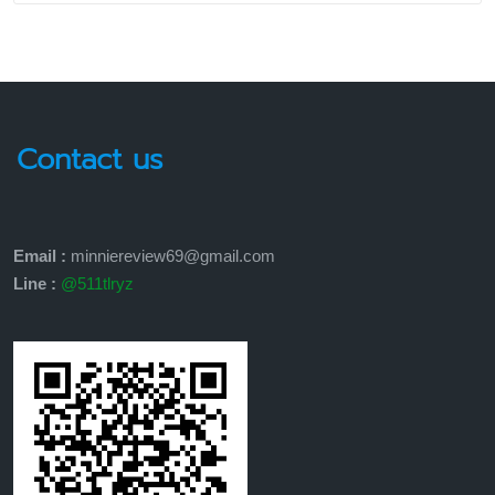
Contact us
Email :
minniereview69@gmail.com
Line :
@511tlryz