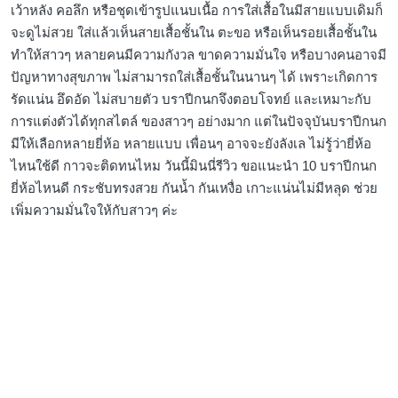
เว้าหลัง คอลึก หรือชุดเข้ารูปแนบเนื้อ การใส่เสื้อในมีสายแบบเดิมก็
จะดูไม่สวย ใส่แล้วเห็นสายเสื้อชั้นใน ตะขอ หรือเห็นรอยเสื้อชั้นใน
ทำให้สาวๆ หลายคนมีความกังวล ขาดความมั่นใจ หรือบางคนอาจมี
ปัญหาทางสุขภาพ ไม่สามารถใส่เสื้อชั้นในนานๆ ได้ เพราะเกิดการ
รัดแน่น อึดอัด ไม่สบายตัว บราปีกนกจึงตอบโจทย์ และเหมาะกับ
การแต่งตัวได้ทุกสไตล์ ของสาวๆ อย่างมาก แต่ในปัจจุบันบราปีกนก
มีให้เลือกหลายยี่ห้อ หลายแบบ เพื่อนๆ อาจจะยังลังเล ไม่รู้ว่ายี่ห้อ
ไหนใช้ดี กาวจะติดทนไหม วันนี้มินนี่รีวิว ขอแนะนำ 10 บราปีกนก
ยี่ห้อไหนดี กระชับทรงสวย กันน้ำ กันเหงื่อ เกาะแน่นไม่มีหลุด ช่วย
เพิ่มความมั่นใจให้กับสาวๆ ค่ะ