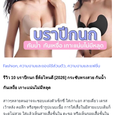
Fashion
ความงามและของใช้ส่วนตัว
ความงามและแฟชั่น
Posted
in
รีวิว 10 บราปีกนก ยี่ห้อไหนดี [2026] กระชับทรงสวย กันน้ำ
กันเหงื่อ เกาะแน่นไม่มีหลุด
สาวๆหลายคนอาจจะชอบแต่งตัวเซ็กซี่ ใส่เกาะอก สายเดี่ยว เดรส
เว้าหลัง คอลึก หรือชุดเข้ารูปแนบเนื้อ การใส่เสื้อในมีสายแบบเดิมก็
จะดูไม่สวย ใส่แล้วเห็นสายเสื้อชั้นใน ตะขอ หรือเห็นรอยเสื้อชั้นใน