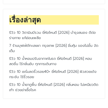
เรื่องล่าสุด
รีวิว 10 วิตามินบีรวม ยี่ห้อไหนดี [2026] บำรุงสมอง ดีต่อ
ร่างกาย แก้อ่อนเพลีย
7 ร้านบุฟเฟ่ต์ทะเลเผา กรุงเทพ [2026] อิ่มคุ้ม ของไม่อั้น จัด
เต็ม
รีวิว 10 น้ำหอมปรับอากาศในรถ ยี่ห้อไหนดี [2026] หอม
สดชื่น ไร้กลิ่นอับ ทุกการเดินทาง
รีวิว 10 เซรั่มลดริ้วรอย40+ ยี่ห้อไหนดี [2026] ผิวสวยเด้ง
กระชับ ไร้ริ้วรอย
รีวิว 10 น้ำยาถูพื้น ยี่ห้อไหนดี [2026] กลิ่นหอม ไม่เหนียวติด
เท้า ช่วยฆ่าเชื้อโรค