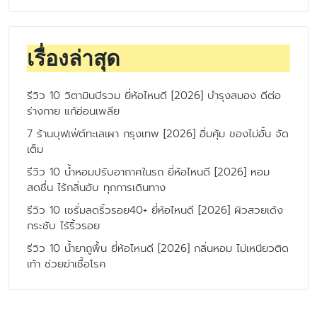
เรื่องล่าสุด
รีวิว 10 วิตามินบีรวม ยี่ห้อไหนดี [2026] บำรุงสมอง ดีต่อ
ร่างกาย แก้อ่อนเพลีย
7 ร้านบุฟเฟ่ต์ทะเลเผา กรุงเทพ [2026] อิ่มคุ้ม ของไม่อั้น จัด
เต็ม
รีวิว 10 น้ำหอมปรับอากาศในรถ ยี่ห้อไหนดี [2026] หอม
สดชื่น ไร้กลิ่นอับ ทุกการเดินทาง
รีวิว 10 เซรั่มลดริ้วรอย40+ ยี่ห้อไหนดี [2026] ผิวสวยเด้ง
กระชับ ไร้ริ้วรอย
รีวิว 10 น้ำยาถูพื้น ยี่ห้อไหนดี [2026] กลิ่นหอม ไม่เหนียวติด
เท้า ช่วยฆ่าเชื้อโรค