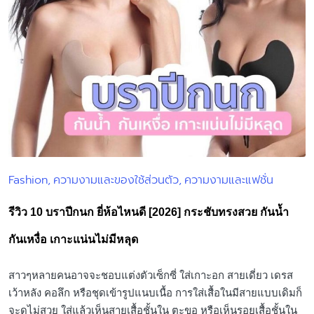
Fashion
ความงามและของใช้ส่วนตัว
ความงามและแฟชั่น
Posted
in
รีวิว 10 บราปีกนก ยี่ห้อไหนดี [2026] กระชับทรงสวย กันน้ำ
กันเหงื่อ เกาะแน่นไม่มีหลุด
สาวๆหลายคนอาจจะชอบแต่งตัวเซ็กซี่ ใส่เกาะอก สายเดี่ยว เดรส
เว้าหลัง คอลึก หรือชุดเข้ารูปแนบเนื้อ การใส่เสื้อในมีสายแบบเดิมก็
จะดูไม่สวย ใส่แล้วเห็นสายเสื้อชั้นใน ตะขอ หรือเห็นรอยเสื้อชั้นใน