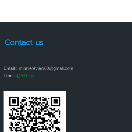
Contact us
Email :
minniereview69@gmail.com
Line :
@511tlryz