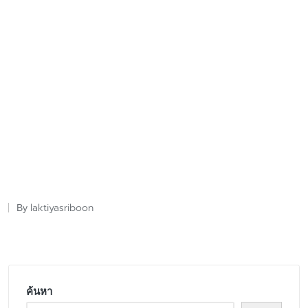
laktiyasriboon
By
Posted
by
ค้นหา