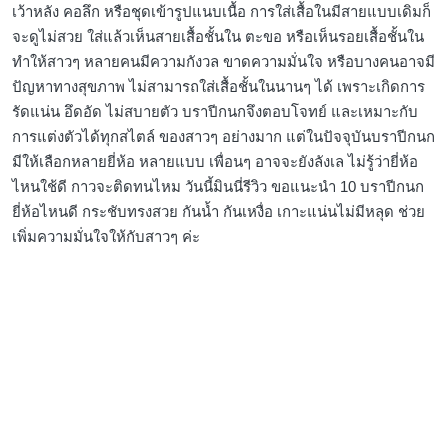
เว้าหลัง คอลึก หรือชุดเข้ารูปแนบเนื้อ การใส่เสื้อในมีสายแบบเดิมก็
จะดูไม่สวย ใส่แล้วเห็นสายเสื้อชั้นใน ตะขอ หรือเห็นรอยเสื้อชั้นใน
ทำให้สาวๆ หลายคนมีความกังวล ขาดความมั่นใจ หรือบางคนอาจมี
ปัญหาทางสุขภาพ ไม่สามารถใส่เสื้อชั้นในนานๆ ได้ เพราะเกิดการ
รัดแน่น อึดอัด ไม่สบายตัว บราปีกนกจึงตอบโจทย์ และเหมาะกับ
การแต่งตัวได้ทุกสไตล์ ของสาวๆ อย่างมาก แต่ในปัจจุบันบราปีกนก
มีให้เลือกหลายยี่ห้อ หลายแบบ เพื่อนๆ อาจจะยังลังเล ไม่รู้ว่ายี่ห้อ
ไหนใช้ดี กาวจะติดทนไหม วันนี้มินนี่รีวิว ขอแนะนำ 10 บราปีกนก
ยี่ห้อไหนดี กระชับทรงสวย กันน้ำ กันเหงื่อ เกาะแน่นไม่มีหลุด ช่วย
เพิ่มความมั่นใจให้กับสาวๆ ค่ะ