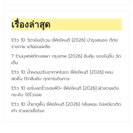
เรื่องล่าสุด
รีวิว 10 วิตามินบีรวม ยี่ห้อไหนดี [2026] บำรุงสมอง ดีต่อ
ร่างกาย แก้อ่อนเพลีย
7 ร้านบุฟเฟ่ต์ทะเลเผา กรุงเทพ [2026] อิ่มคุ้ม ของไม่อั้น จัด
เต็ม
รีวิว 10 น้ำหอมปรับอากาศในรถ ยี่ห้อไหนดี [2026] หอม
สดชื่น ไร้กลิ่นอับ ทุกการเดินทาง
รีวิว 10 เซรั่มลดริ้วรอย40+ ยี่ห้อไหนดี [2026] ผิวสวยเด้ง
กระชับ ไร้ริ้วรอย
รีวิว 10 น้ำยาถูพื้น ยี่ห้อไหนดี [2026] กลิ่นหอม ไม่เหนียวติด
เท้า ช่วยฆ่าเชื้อโรค