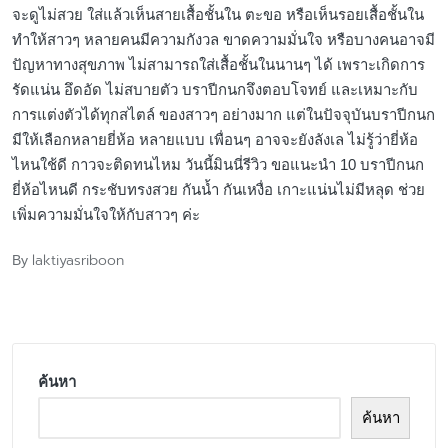
จะดูไม่สวย ใส่แล้วเห็นสายเสื้อชั้นใน ตะขอ หรือเห็นรอยเสื้อชั้นใน
ทำให้สาวๆ หลายคนมีความกังวล ขาดความมั่นใจ หรือบางคนอาจมี
ปัญหาทางสุขภาพ ไม่สามารถใส่เสื้อชั้นในนานๆ ได้ เพราะเกิดการ
รัดแน่น อึดอัด ไม่สบายตัว บราปีกนกจึงตอบโจทย์ และเหมาะกับ
การแต่งตัวได้ทุกสไตล์ ของสาวๆ อย่างมาก แต่ในปัจจุบันบราปีกนก
มีให้เลือกหลายยี่ห้อ หลายแบบ เพื่อนๆ อาจจะยังลังเล ไม่รู้ว่ายี่ห้อ
ไหนใช้ดี กาวจะติดทนไหม วันนี้มินนี่รีวิว ขอแนะนำ 10 บราปีกนก
ยี่ห้อไหนดี กระชับทรงสวย กันน้ำ กันเหงื่อ เกาะแน่นไม่มีหลุด ช่วย
เพิ่มความมั่นใจให้กับสาวๆ ค่ะ
laktiyasriboon
By
Posted
by
ค้นหา
ค้นหา