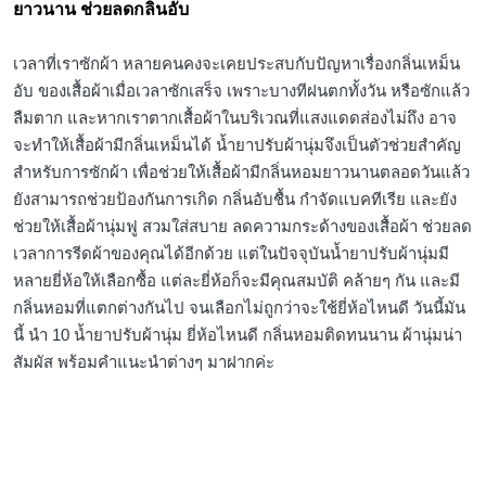
ยาวนาน ช่วยลดกลิ่นอับ
เวลาที่เราซักผ้า หลายคนคงจะเคยประสบกับปัญหาเรื่องกลิ่นเหม็น
อับ ของเสื้อผ้าเมื่อเวลาซักเสร็จ เพราะบางทีฝนตกทั้งวัน หรือซักแล้ว
ลืมตาก และหากเราตากเสื้อผ้าในบริเวณที่แสงแดดส่องไม่ถึง อาจ
จะทำให้เสื้อผ้ามีกลิ่นเหม็นได้ น้ำยาปรับผ้านุ่มจึงเป็นตัวช่วยสำคัญ
สำหรับการซักผ้า เพื่อช่วยให้เสื้อผ้ามีกลิ่นหอมยาวนานตลอดวันแล้ว
ยังสามารถช่วยป้องกันการเกิด กลิ่นอับชื้น กำจัดแบคทีเรีย และยัง
ช่วยให้เสื้อผ้านุ่มฟู สวมใส่สบาย ลดความกระด้างของเสื้อผ้า ช่วยลด
เวลาการรีดผ้าของคุณได้อีกด้วย แต่ในปัจจุบันน้ำยาปรับผ้านุ่มมี
หลายยี่ห้อให้เลือกซื้อ แต่ละยี่ห้อก็จะมีคุณสมบัติ คล้ายๆ กัน และมี
กลิ่นหอมที่แตกต่างกันไป จนเลือกไม่ถูกว่าจะใช้ยี่ห้อไหนดี วันนี้มัน
นี้ นำ 10 น้ำยาปรับผ้านุ่ม ยี่ห้อไหนดี กลิ่นหอมติดทนนาน ผ้านุ่มน่า
สัมผัส พร้อมคำแนะนำต่างๆ มาฝากค่ะ