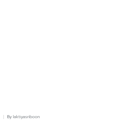
laktiyasriboon
By
Posted
by