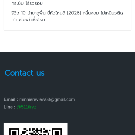
กระชับ ไร้ริ้วรอย
รีวิว 10 น้ำยาถูพื้น ยี่ห้อไหนดี [2026] กลิ่นหอม ไม่เหนียวติด
เท้า ช่วยฆ่าเชื้อโรค
Contact us
Email :
minniereview69@gmail.com
Line :
@511tlryz