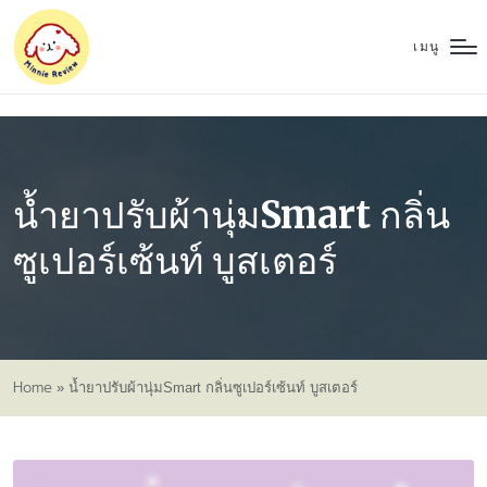
เมนู
น้ำยาปรับผ้านุ่มSmart กลิ่น
ซูเปอร์เซ้นท์ บูสเตอร์
Home
»
น้ำยาปรับผ้านุ่มSmart กลิ่นซูเปอร์เซ้นท์ บูสเตอร์