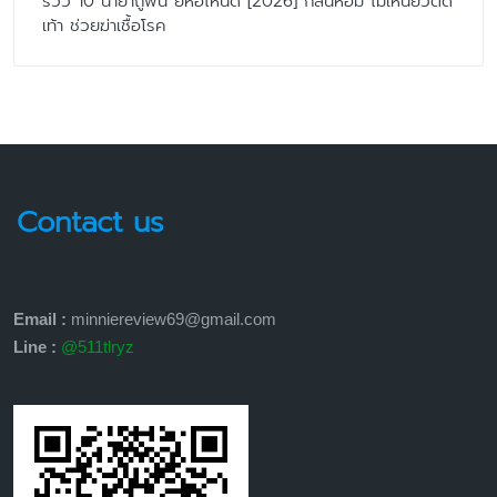
รีวิว 10 น้ำยาถูพื้น ยี่ห้อไหนดี [2026] กลิ่นหอม ไม่เหนียวติด
เท้า ช่วยฆ่าเชื้อโรค
Contact us
Email :
minniereview69@gmail.com
Line :
@511tlryz