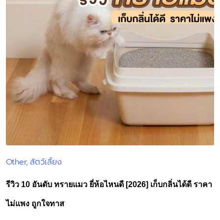
Other
สัตว์เลี้ยง
Posted
in
รีวิว 10 อันดับ ทรายแมว ยี่ห้อไหนดี [2026] เก็บกลิ่นได้ดี ราคา
ไม่แพง ถูกใจทาส