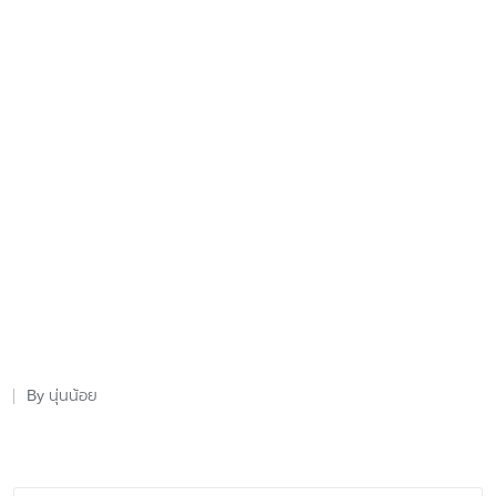
นุ่นน้อย
By
Posted
by