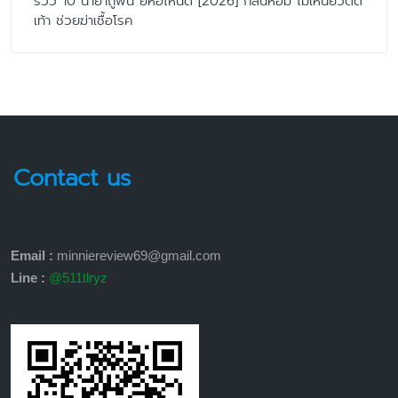
รีวิว 10 น้ำยาถูพื้น ยี่ห้อไหนดี [2026] กลิ่นหอม ไม่เหนียวติด
เท้า ช่วยฆ่าเชื้อโรค
Contact us
Email :
minniereview69@gmail.com
Line :
@511tlryz