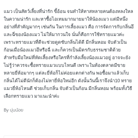
แมว เป็นสัตว์เลี้ยงที่น่ารัก ขี้อ้อน จนทำให้ทาสหลายคนต้องหลงใหล
ในความน่ารัก และหาซื้อไอเทมมากมายมาให้น้องแมว แต่มีหนึ่ง
อย่างที่สำคัญมากๆ เช่นกัน ในการเลี้ยงแมว คือ การจัดการกับกลิ่นอึ
และฉี่ของน้องแมว ไม่ให้มากวนใจ นั่นก็คือการใช้ทรายแมวค่ะ
เพราะทรายแมวที่ดีจะช่วยดูดซับกลิ่นได้ดี มีกลิ่นหอม จับตัวเป็น
ก้อนเมื่อน้องแมวอึหรือฉี่ และก็ควรเป็นมิตรกับธรรมชาติด้วย
สำหรับมือใหม่ที่หัดเลี้ยงหรือใครที่กำลังเลี้ยงน้องแมวอยู่ อาจจะยัง
ไม่รู้ว่าควรจะซื้อทรายแมวแบบไหนดี เพราะในท้องตลาดมีขาย
หลายยี่ห้อมากๆ แต่ละยี่ห้อก็ไม่ค่อยแตกต่างกัน พอซื้อมาแล้วเก็บ
กลิ่นได้ไม่ดีนักก็ต้องไม่หายี่ห้อใหม่อีก ดังนั้นวันนี้เราจึงนำ10 ทราย
แมวยี่ห้อไหนดี ช่วยเก็บกลิ่น จับตัวเป็นก้อน มีกลิ่นหอม พร้อมทั้งวิธี
เลือกทรายแมว มาแนะนำค่ะ
นุ่นน้อย
By
Posted
by