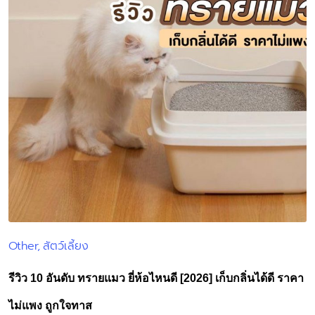
Other
สัตว์เลี้ยง
Posted
in
รีวิว 10 อันดับ ทรายแมว ยี่ห้อไหนดี [2026] เก็บกลิ่นได้ดี ราคา
ไม่แพง ถูกใจทาส