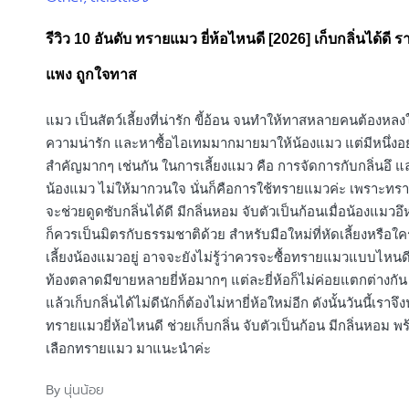
in
รีวิว 10 อันดับ ทรายแมว ยี่ห้อไหนดี [2026] เก็บกลิ่นได้ดี 
แพง ถูกใจทาส
แมว เป็นสัตว์เลี้ยงที่น่ารัก ขี้อ้อน จนทำให้ทาสหลายคนต้องหล
ความน่ารัก และหาซื้อไอเทมมากมายมาให้น้องแมว แต่มีหนึ่งอย่
สำคัญมากๆ เช่นกัน ในการเลี้ยงแมว คือ การจัดการกับกลิ่นอึ แ
น้องแมว ไม่ให้มากวนใจ นั่นก็คือการใช้ทรายแมวค่ะ เพราะทรา
จะช่วยดูดซับกลิ่นได้ดี มีกลิ่นหอม จับตัวเป็นก้อนเมื่อน้องแมวอึห
ก็ควรเป็นมิตรกับธรรมชาติด้วย สำหรับมือใหม่ที่หัดเลี้ยงหรือใคร
เลี้ยงน้องแมวอยู่ อาจจะยังไม่รู้ว่าควรจะซื้อทรายแมวแบบไหน
ท้องตลาดมีขายหลายยี่ห้อมากๆ แต่ละยี่ห้อก็ไม่ค่อยแตกต่างกัน
แล้วเก็บกลิ่นได้ไม่ดีนักก็ต้องไม่หายี่ห้อใหม่อีก ดังนั้นวันนี้เราจ
ทรายแมวยี่ห้อไหนดี ช่วยเก็บกลิ่น จับตัวเป็นก้อน มีกลิ่นหอม พร้อ
เลือกทรายแมว มาแนะนำค่ะ
นุ่นน้อย
By
Posted