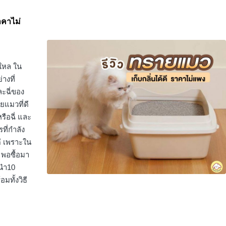
ราคาไม่
งใหล ใน
างที่
ละฉี่ของ
ยแมวที่ดี
รือฉี่ และ
ที่กำลัง
ดี เพราะใน
 พอซื้อมา
ึงนำ10
มทั้งวิธี