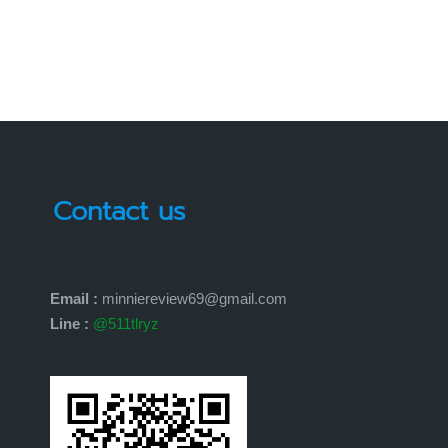
by
Contact us
Email :
minniereview69@gmail.com
Line :
@511tlryz