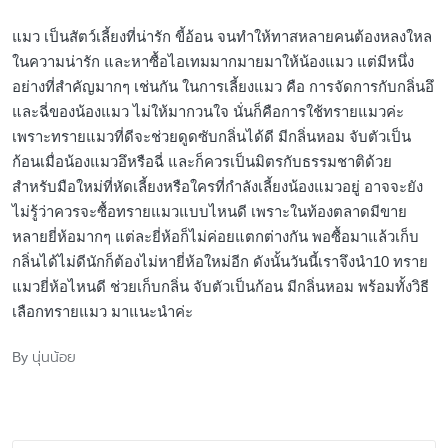
แมว เป็นสัตว์เลี้ยงที่น่ารัก ขี้อ้อน จนทำให้ทาสหลายคนต้องหลงใหล
ในความน่ารัก และหาซื้อไอเทมมากมายมาให้น้องแมว แต่มีหนึ่ง
อย่างที่สำคัญมากๆ เช่นกัน ในการเลี้ยงแมว คือ การจัดการกับกลิ่นอึ
และฉี่ของน้องแมว ไม่ให้มากวนใจ นั่นก็คือการใช้ทรายแมวค่ะ
เพราะทรายแมวที่ดีจะช่วยดูดซับกลิ่นได้ดี มีกลิ่นหอม จับตัวเป็น
ก้อนเมื่อน้องแมวอึหรือฉี่ และก็ควรเป็นมิตรกับธรรมชาติด้วย
สำหรับมือใหม่ที่หัดเลี้ยงหรือใครที่กำลังเลี้ยงน้องแมวอยู่ อาจจะยัง
ไม่รู้ว่าควรจะซื้อทรายแมวแบบไหนดี เพราะในท้องตลาดมีขาย
หลายยี่ห้อมากๆ แต่ละยี่ห้อก็ไม่ค่อยแตกต่างกัน พอซื้อมาแล้วเก็บ
กลิ่นได้ไม่ดีนักก็ต้องไม่หายี่ห้อใหม่อีก ดังนั้นวันนี้เราจึงนำ10 ทราย
แมวยี่ห้อไหนดี ช่วยเก็บกลิ่น จับตัวเป็นก้อน มีกลิ่นหอม พร้อมทั้งวิธี
เลือกทรายแมว มาแนะนำค่ะ
นุ่นน้อย
By
Posted
by