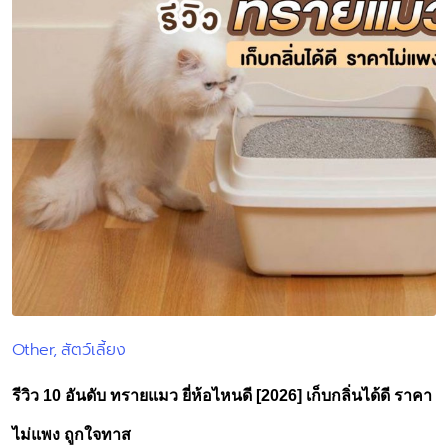
Other
สัตว์เลี้ยง
Posted
in
รีวิว 10 อันดับ ทรายแมว ยี่ห้อไหนดี [2026] เก็บกลิ่นได้ดี ราคา
ไม่แพง ถูกใจทาส