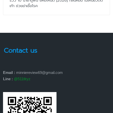
รีวิว 10 น้ำยาถูพื้น ยี่ห้อไหนดี [2026] กลิ่นหอม ไม่เหนียวติด
เท้า ช่วยฆ่าเชื้อโรค
Contact us
Email :
minniereview69@gmail.com
Line :
@511tlryz