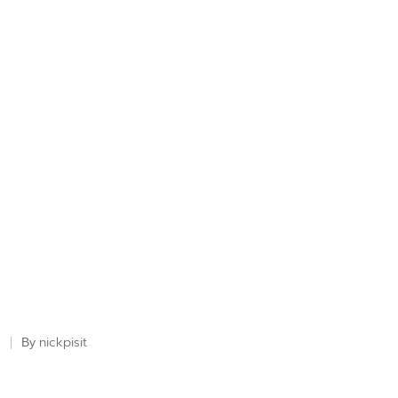
nickpisit
By
Posted
by