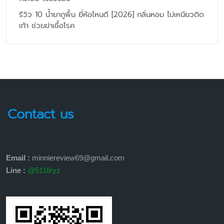
รีวิว 10 น้ำยาถูพื้น ยี่ห้อไหนดี [2026] กลิ่นหอม ไม่เหนียวติด
เท้า ช่วยฆ่าเชื้อโรค
Contact us
Email :
minniereview69@gmail.com
Line :
@511tlryz