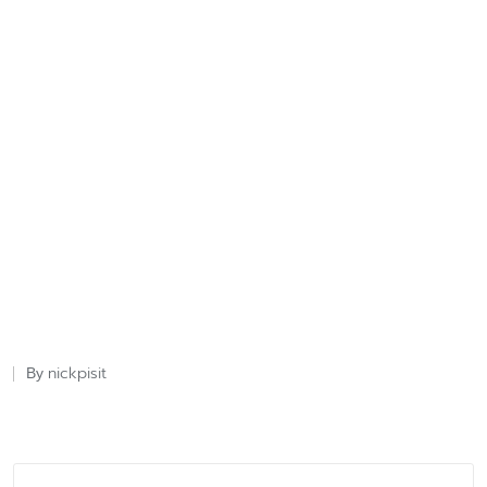
nickpisit
By
Posted
by