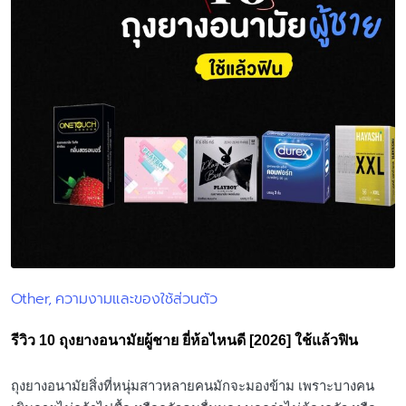
Other
ความงามและของใช้ส่วนตัว
Posted
in
รีวิว 10 ถุงยางอนามัยผู้ชาย ยี่ห้อไหนดี [2026] ใช้แล้วฟิน
ถุงยางอนามัยสิ่งที่หนุ่มสาวหลายคนมักจะมองข้าม เพราะบางคน