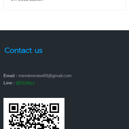
Contact us
Email :
minniereview69@gmail.com
Line :
@511tlryz