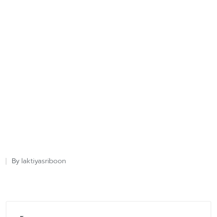
laktiyasriboon
By
Posted
by