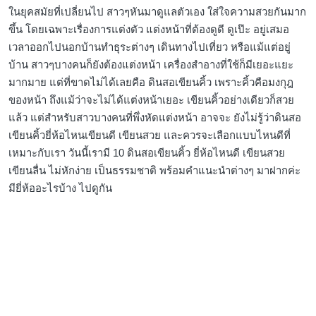
ในยุคสมัยที่เปลี่ยนไป สาวๆหันมาดูแลตัวเอง ใส่ใจความสวยกันมาก
ขึ้น โดยเฉพาะเรื่องการแต่งตัว แต่งหน้าที่ต้องดูดี ดูเป๊ะ อยู่เสมอ
เวลาออกไปนอกบ้านทำธุระต่างๆ เดินทางไปเที่ยว หรือแม้แต่อยู่
บ้าน สาวๆบางคนก็ยังต้องแต่งหน้า เครื่องสำอางที่ใช้ก็มีเยอะแยะ
มากมาย แต่ที่ขาดไม่ได้เลยคือ ดินสอเขียนคิ้ว เพราะคิ้วคือมงกุฎ
ของหน้า ถึงแม้ว่าจะไม่ได้แต่งหน้าเยอะ เขียนคิ้วอย่างเดียวก็สวย
แล้ว แต่สำหรับสาวบางคนที่พึ่งหัดแต่งหน้า อาจจะ ยังไม่รู้ว่าดินสอ
เขียนคิ้วยี่ห้อไหนเขียนดี เขียนสวย และควรจะเลือกแบบไหนดีที่
เหมาะกับเรา วันนี้เรามี 10 ดินสอเขียนคิ้ว ยี่ห้อไหนดี เขียนสวย
เขียนลื่น ไม่หักง่าย เป็นธรรมชาติ พร้อมคำแนะนำต่างๆ มาฝากค่ะ
มียี่ห้ออะไรบ้าง ไปดูกัน