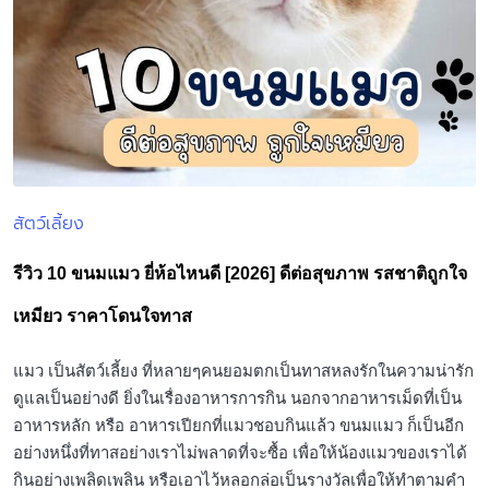
สัตว์เลี้ยง
Posted
in
รีวิว 10 ขนมแมว ยี่ห้อไหนดี [2026] ดีต่อสุขภาพ รสชาติถูกใจ
เหมียว ราคาโดนใจทาส
แมว เป็นสัตว์เลี้ยง ที่หลายๆคนยอมตกเป็นทาสหลงรักในความน่ารัก
ดูแลเป็นอย่างดี ยิ่งในเรื่องอาหารการกิน นอกจากอาหารเม็ดที่เป็น
อาหารหลัก หรือ อาหารเปียกที่แมวชอบกินแล้ว ขนมแมว ก็เป็นอีก
อย่างหนึ่งที่ทาสอย่างเราไม่พลาดที่จะซื้อ เพื่อให้น้องแมวของเราได้
กินอย่างเพลิดเพลิน หรือเอาไว้หลอกล่อเป็นรางวัลเพื่อให้ทำตามคำ