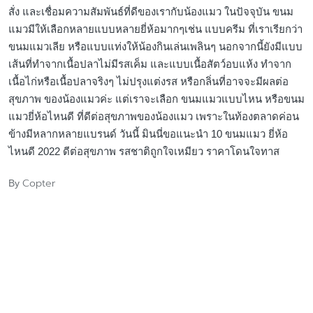
สั่ง และเชื่อมความสัมพันธ์ที่ดีของเรากับน้องแมว ในปัจจุบัน ขนม
แมวมีให้เลือกหลายแบบหลายยี่ห้อมากๆเช่น แบบครีม ที่เราเรียกว่า
ขนมแมวเลีย หรือแบบแท่งให้น้องกินเล่นเพลินๆ นอกจากนี้ยังมีแบบ
เส้นที่ทำจากเนื้อปลาไม่มีรสเค็ม และแบบเนื้อสัตว์อบแห้ง ทำจาก
เนื้อไก่หรือเนื้อปลาจริงๆ ไม่ปรุงแต่งรส หรือกลิ่นที่อาจจะมีผลต่อ
สุขภาพ ของน้องแมวค่ะ แต่เราจะเลือก ขนมแมวแบบไหน หรือขนม
แมวยี่ห้อไหนดี ที่ดีต่อสุขภาพของน้องแมว เพราะในท้องตลาดค่อน
ข้างมีหลากหลายแบรนด์ วันนี้ มินนี่ขอแนะนำ 10 ขนมแมว ยี่ห้อ
ไหนดี 2022 ดีต่อสุขภาพ รสชาติถูกใจเหมียว ราคาโดนใจทาส
Copter
By
Posted
by