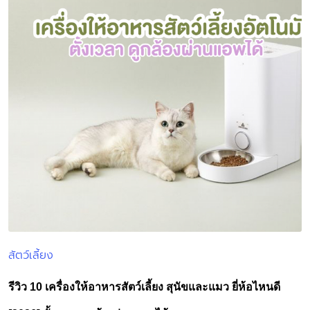
สัตว์เลี้ยง
Posted
in
รีวิว 10 เครื่องให้อาหารสัตว์เลี้ยง สุนัขและแมว ยี่ห้อไหนดี