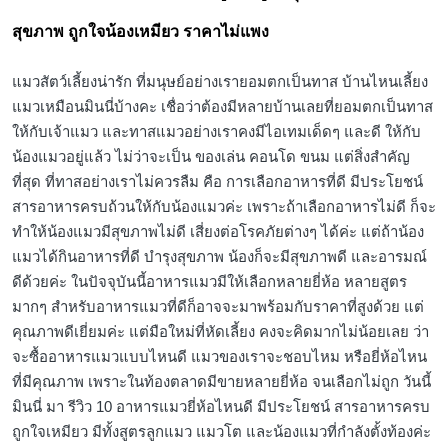
ให้กับเจ้าแมว และทาสแมวอย่างเราคงมีไอเทมเด็ดๆ และดี ให้กับ
น้องแมวอยู่แล้ว ไม่ว่าจะเป็น ของเล่น คอนโด ขนม แต่สิ่งสำคัญ
ที่สุด ที่ทาสอย่างเราไม่ควรลืม คือ การเลือกอาหารที่ดี มีประโยชน์
สารอาหารครบถ้วนให้กับน้องแมวค่ะ เพราะถ้าเลือกอาหารไม่ดี ก็จะ
ทำให้น้องแมวมีสุขภาพไม่ดี เสี่ยงต่อโรคภัยต่างๆ ได้ค่ะ แต่ถ้าน้อง
แมวได้กินอาหารที่ดี บำรุงสุขภาพ น้องก็จะมีสุขภาพดี และอารมณ์
ดีด้วยค่ะ ในปัจจุบันนี้อาหารแมวมีให้เลือกหลายยี่ห้อ หลายสูตร
มากๆ สำหรับอาหารแมวที่ดีก็อาจจะมาพร้อมกับราคาที่สูงด้วย แต่
คุณภาพดีเยี่ยมค่ะ แต่มือใหม่ที่หัดเลี้ยง คงจะคิดมากไม่น้อยเลย ว่า
จะซื้ออาหารแมวแบบไหนดี แมวของเราจะชอบไหม หรือยี่ห้อไหน
ที่มีคุณภาพ เพราะในท้องตลาดมีขายหลายยี่ห้อ จนเลือกไม่ถูก วันนี้
มินนี่ มา รีวิว 10 อาหารแมวยี่ห้อไหนดี มีประโยชน์ สารอาหารครบ
ถูกใจเหมียว มีทั้งสูตรลูกแมว แมวโต และน้องแมวที่กำลังตั้งท้องค่ะ
รับรองคุ้มค่า คุ้มราคา แน่นอน
nickpisit
By
Posted
by