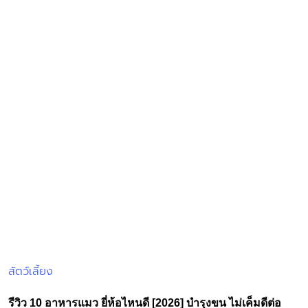
สัตว์เลี้ยง
Posted
in
รีวิว 10 อาหารแมว ยี่ห้อไหนดี [2026] บำรุงขน ไม่เค็มดีต่อ
สุขภาพ ถูกใจน้องเหมียว ราคาไม่แพง
แมวสัตว์เลี้ยงน่ารัก ที่มนุษย์อย่างเรายอมตกเป็นทาส บ้านไหนเลี้ยง
แมวเหมือนมินนี่บ้างคะ เชื่อว่าต้องมีหลายบ้านเลยที่ยอมตกเป็นทาส