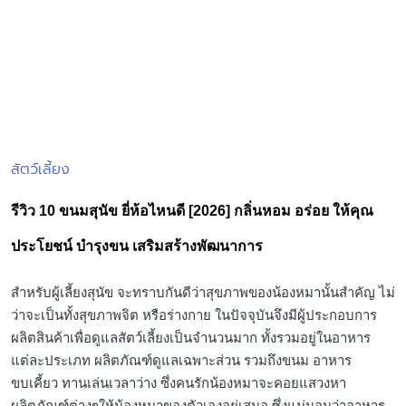
ประโยชน์ บำรุงขน เสริมสร้างพัฒนาการ
สำหรับผู้เลี้ยงสุนัข จะทราบกันดีว่าสุขภาพของน้องหมานั้นสำคัญ ไม่
ว่าจะเป็นทั้งสุขภาพจิต หรือร่างกาย ในปัจจุบันจึงมีผู้ประกอบการ
ผลิตสินค้าเพื่อดูแลสัตว์เลี้ยงเป็นจำนวนมาก ทั้งรวมอยู่ในอาหาร
แต่ละประเภท ผลิตภัณฑ์ดูแลเฉพาะส่วน รวมถึงขนม อาหาร
ขบเคี้ยว ทานเล่นเวลาว่าง ซึ่งคนรักน้องหมาจะคอยแสวงหา
ผลิตภัณฑ์ต่างๆให้น้องหมาของตัวเองอยู่เสมอ ซึ่งแน่นอนว่าอาหาร
ต้องมาอับดับหนึ่งอยู่แล้ว นอกจากอาหารที่จำเป็นแล้ว การที่น้อง
หมาได้กินขนม ยิ่งจะช่วยให้น้องหมาของเรามีความร่าเริ่ง สดใส
เสริมสร้างภูมิคุ้มกันได้ดียิ่งขึ้น ยิ่งเคี้ยวยิ่งเพลิน เล่นสนุกกับเราได้
ตลอดทั้งวัน ไม่ว่าจะมีช่วงวัยแบบไหน หรือพันธุ์อะไร ต่างก็ต้องการ
มีภูมิคุ้มกันเพิ่มมากขึ้น เพื่ออายุที่ยืนยาว อยู่กันเราไปได้อีกนาน แต่
ขนมสุนัขนั้นก็มีหลายประเภท หลายแบบ อาจจะมีทั้งประโยชน์และ
โทษ ดังนั้นเราจึงต้องคำนึงว่าจะเลือกแบบไหนให้เหมาะสม เคี้ยว
แล้วดี เคี้ยวแล้วสนุก เพื่อน้องหมาที่น่ารักของเราค่า มินนี่รีวิว จึงมา
แนะนำ 10 ขนมสุนัข ยี่ห้อไหนดี กลิ่นหอม อร่อย ให้คุณประโยชน์