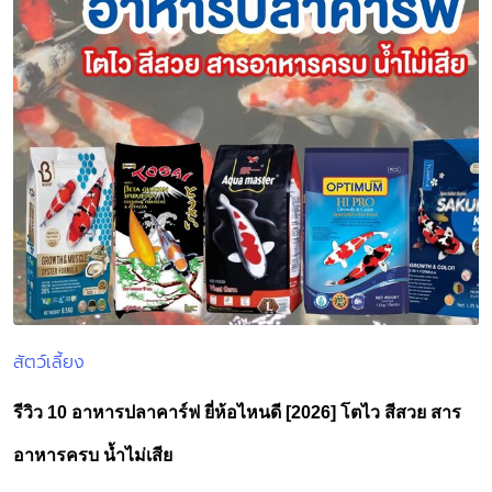
สัตว์เลี้ยง
Posted
in
รีวิว 10 อาหารปลาคาร์ฟ ยี่ห้อไหนดี [2026] โตไว สีสวย สาร
อาหารครบ น้ำไม่เสีย