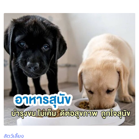
by
สัตว์เลี้ยง
Posted