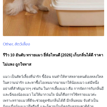
Other
สัตว์เลี้ยง
Posted
in
รีวิว 10 อันดับ ทรายแมว ยี่ห้อไหนดี [2026] เก็บกลิ่นได้ดี ราคา
ไม่แพง ถูกใจทาส
แมว เป็นสัตว์เลี้ยงที่น่ารัก ขี้อ้อน จนทำให้ทาสหลายคนต้องหลงใหล
ในความน่ารัก และหาซื้อไอเทมมากมายมาให้น้องแมว แต่มีหนึ่ง
อย่างที่สำคัญมากๆ เช่นกัน ในการเลี้ยงแมว คือ การจัดการกับกลิ่นอึ
และฉี่ของน้องแมว ไม่ให้มากวนใจ นั่นก็คือการใช้ทรายแมวค่ะ
เพราะทรายแมวที่ดีจะช่วยดูดซับกลิ่นได้ดี มีกลิ่นหอม จับตัวเป็น
ก้อนเมื่อน้องแมวอึหรือฉี่ และก็ควรเป็นมิตรกับธรรมชาติด้วย