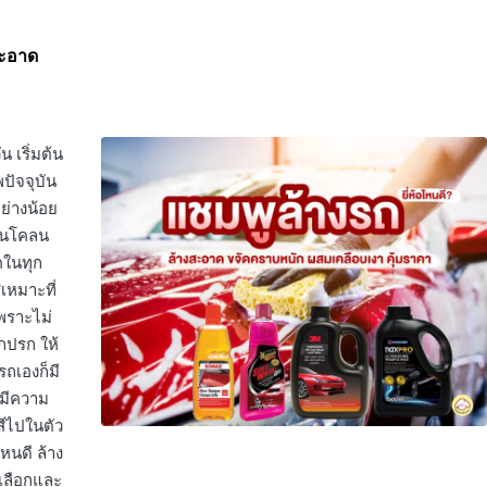
สะอาด
น เริ่มต้น
ปัจจุบัน
ย่างน้อย
่านโคลน
คในทุก
สเหมาะที่
เพราะไม่
สกปรก ให้
รถเองก็มี
 มีความ
สีไปในตัว
ไหนดี ล้าง
ณเลือกและ