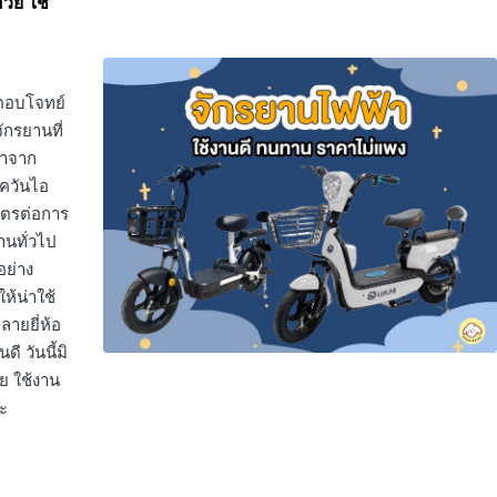
สวย ใช้
ะตอบโจทย์
ักรยานที่
มาจาก
ควันไอ
เมตรต่อการ
านทั่วไป
อย่าง
ห้น่าใช้
ลายยี่ห้อ
 วันนี้มิ
วย ใช้งาน
ะ