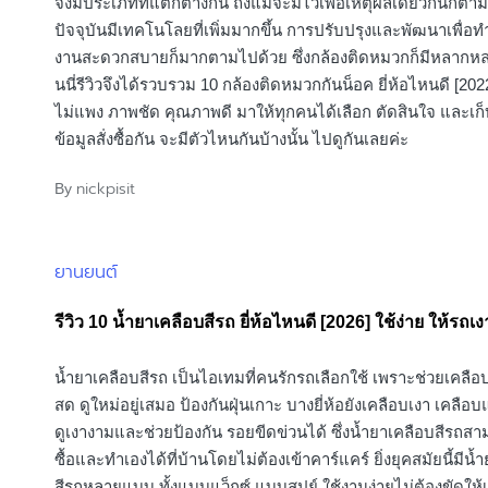
จึงมีประเภทที่แตกต่างกัน ถึงแม้จะมีไว้เพื่อเหตุผลเดียวกันก็ตา
ปัจจุบันมีเทคโนโลยที่เพิ่มมากขึ้น การปรับปรุงและพัฒนาเพื่อทำใ
งานสะดวกสบายก็มากตามไปด้วย ซึ่งกล้องติดหมวกก็มีหลากหลาย
นนี่รีวิวจึงได้รวบรวม 10 กล้องติดหมวกกันน็อค ยี่ห้อไหนดี [20
ไม่แพง ภาพชัด คุณภาพดี มาให้ทุกคนได้เลือก ตัดสินใจ และเก็บ
ข้อมูลสั่งซื้อกัน จะมีตัวไหนกันบ้างนั้น ไปดูกันเลยค่ะ
nickpisit
By
Posted
by
ยานยนต์
Posted
in
รีวิว 10 น้ำยาเคลือบสีรถ ยี่ห้อไหนดี [2026] ใช้ง่าย ให้รถ
น้ำยาเคลือบสีรถ เป็นไอเทมที่คนรักรถเลือกใช้ เพราะช่วยเคลือบ
สด ดูใหม่อยู่เสมอ ป้องกันฝุ่นเกาะ บางยี่ห้อยังเคลือบเงา เคลือบ
ดูเงางามและช่วยป้องกัน รอยขีดข่วนได้ ซึ่งน้ำยาเคลือบสีรถส
ซื้อและทำเองได้ที่บ้านโดยไม่ต้องเข้าคาร์แคร์ ยิ่งยุคสมัยนี้มีน้
สีรถหลายแบบ ทั้งแบบแว็กซ์ แบบสปย์ ใช้งานง่ายไม่ต้องขัดให้