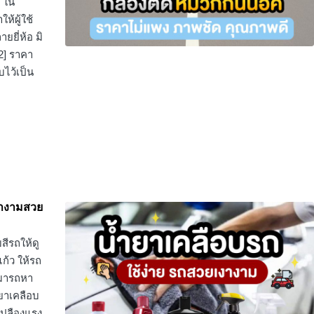
ม ใน
ห้ผู้ใช้
ยี่ห้อ มิ
22] ราคา
ไว้เป็น
เงางามสวย
สีรถให้ดู
แก้ว ให้รถ
ามารถหา
ำยาเคลือบ
เปลืองแรง