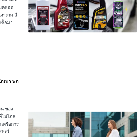
ขับตลอด
เงางาม สี
ซื้อมา
หนักเบา พก
วัน ของ
ี่ไม่ไกล
ินหรือการ
ันนี้