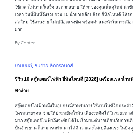
ใช้เวลาไม่นานก็เสร็จ สะดวกสบาย ให้รถของคุณนั้นดูใหม่ น่า
เวลา วันนี้มินนี้จึงรวบรวม 10 น้ำยาเคลือบสีรถ ยี่ห้อไหนดี ให้รถ
สดใหม่ ใช้งานง่าย ไม่เปลืองแรงขัด พร้อมคำแนะนำในการเลือก
ฝาก
Copter
By
Posted
by
ยานยนต์
สินค้าอิเล็กทรอนิกส์
Posted
in
รีวิว 10 สกู๊ตเตอร์ไฟฟ้า ยี่ห้อไหนดี [2026] เครื่องแรง น้ำ
พาง่าย
สกู๊ตเตอร์ไฟฟ้าหนึ่งในอุปกรณ์สำหรับการใช้งานในชีวิตประจำ
ใครหลายๆคน ช่วยให้ประหยัดน้ำมัน เลี่ยงรถติดได้ในระยะทางท
มาก สกู๊ตเตอร์ไฟฟ้าถึงจะขับได้ไม่เร็วมาแต่หากเทียบกับการเด
ปั่นจักรยาน ก็สามารถทำเวลาได้ดีกว่าและไม่เปลืองแรง ในปัจจุบ