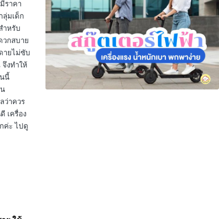
็มีราคา
ลุ่มเด็ก
 สำหรับ
สะดวกสบาย
ยดายไม่ซับ
 จึงทำให้
นี้
ัน
ลว่าควร
ดี เครื่อง
กค่ะ ไปดู