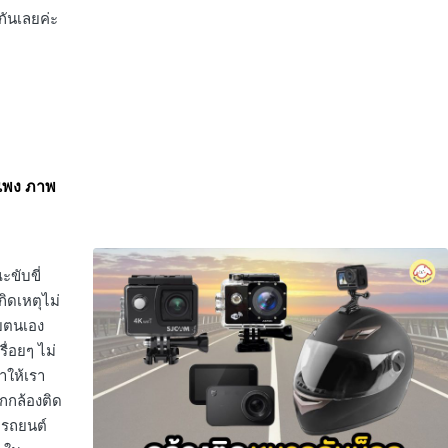
กันเลยค่ะ
่แพง ภาพ
ะขับขี่
ิดเหตุไม่
วยตนเอง
ื่อยๆ ไม่
ำให้เรา
กกล้องติด
ิดรถยนต์