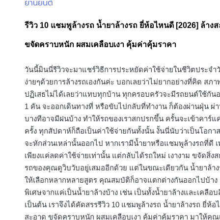
ยานยนต์
Posted
in
รีวิว 10 แชมพูล้างรถ น้ำยาล้างรถ ยี่ห้อไหนดี [2026] ล้าง
ขจัดคราบหนัก ผสมเคลือบเงา คุ้มค่าคุ้มราคา
วันนี้มินนี่รีวิวจะมาแชร์วิธีการประหยัดค่าใช้จ่ายในชีวิตประจำวั
ง่ายๆด้วยการล้างรถเองกันค่ะ บอกเลยว่าไม่ยากอย่างที่คิด สภาพ
ปฏิเสธไม่ได้เลยว่าแทบทุกบ้าน ทุกครอบครัวจะมีรถยนต์ใช้กันอ
1 คัน จะออกเดินทางที่ หรือขับไปกลับที่ทำงาน ก็ต้องผ่านฝุ่น ผ
บางทีอาจมีฝนบ้าง ทำให้รถของเราสกปรกขึ้น ครั้นจะเข้าคาร์แ
ครั้ง ทุกสัปดาห์ก็ถือเป็นค่าใช้จ่ายกันทั้งนั้น งั้นนี่นับว่าเป็นโอกา
จะหักส่วนเหล่านั้นออกไป หากเรามีน้ำยาหรือแชมพูล้างรถที่ดี 
เพียงแค่ลดค่าใช้จ่ายเท่านั้น แต่กลับได้รถใหม่ เงางาม ขจัดสิ่ง
รถของคุณดูวิบวับอยู่เสมออีกด้วย แต่ในขณะเดียวกัน น้ำยาล้าง
ให้เลือกหลากหลายสูตร คุณสมบัติก็อาจแตกต่างกันออกไปบ้าง
พิเศษจากแค่เป็นน้ำยาล้างบ้าง เช่น เป็นทั้งน้ำยาล้างและเคลือบ
เป็นต้น เราจึงได้คัดสรรรีวิว 10 แชมพูล้างรถ น้ำยาล้างรถ ยี่ห้อ
สะอาด ขจัดคราบหนัก ผสมเคลือบเงา คุ้มค่าคุ้มราคา มาให้คุ