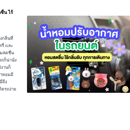
ื่น ไร้
ลิ่นที่
หรี่ และ
มสดชื่น
็น่านั่ง
้งานก็
น้ำหอมมี
่จึง
ิดรถง่าย