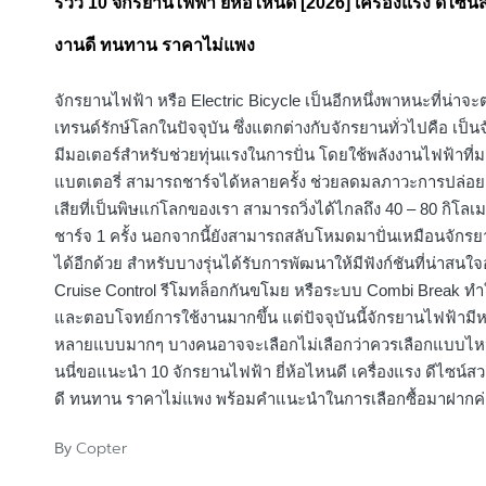
รีวิว 10 จักรยานไฟฟ้า ยี่ห้อไหนดี [2026] เครื่องแรง ดีไซน์
งานดี ทนทาน ราคาไม่แพง
จักรยานไฟฟ้า หรือ Electric Bicycle เป็นอีกหนึ่งพาหนะที่น่าจ
เทรนด์รักษ์โลกในปัจจุบัน ซึ่งแตกต่างกับจักรยานทั่วไปคือ เป็นจ
มีมอเตอร์สำหรับช่วยทุ่นแรงในการปั่น โดยใช้พลังงานไฟฟ้าที่
แบตเตอรี่ สามารถชาร์จได้หลายครั้ง ช่วยลดมลภาวะการปล่อย
เสียที่เป็นพิษแก่โลกของเรา สามารถวิ่งได้ไกลถึง 40 – 80 กิโล
ชาร์จ 1 ครั้ง นอกจากนี้ยังสามารถสลับโหมดมาปั่นเหมือนจักรย
ได้อีกด้วย สำหรับบางรุ่นได้รับการพัฒนาให้มีฟังก์ชันที่น่าสนใจ
Cruise Control รีโมทล็อกกันขโมย หรือระบบ Combi Break ทำใ
และตอบโจทย์การใช้งานมากขึ้น แต่ปัจจุบันนี้จักรยานไฟฟ้ามีห
หลายแบบมากๆ บางคนอาจจะเลือกไม่เลือกว่าควรเลือกแบบไหนดี
นนี่ขอแนะนำ 10 จักรยานไฟฟ้า ยี่ห้อไหนดี เครื่องแรง ดีไซน์ส
ดี ทนทาน ราคาไม่แพง พร้อมคำแนะนำในการเลือกซื้อมาฝากค่
Copter
By
Posted
by