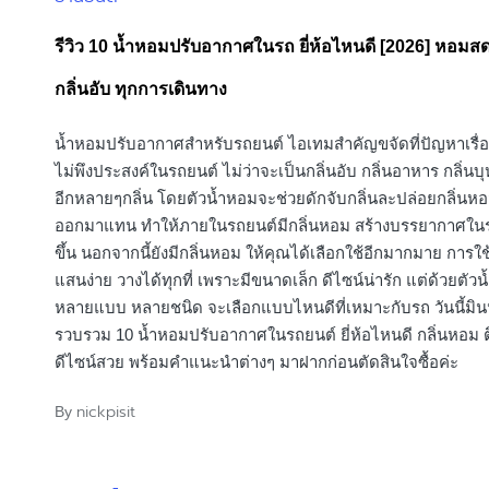
in
รีวิว 10 น้ำหอมปรับอากาศในรถ ยี่ห้อไหนดี [2026] หอมสดช
กลิ่นอับ ทุกการเดินทาง
น้ำหอมปรับอากาศสำหรับรถยนต์ ไอเทมสำคัญขจัดที่ปัญหาเรื่องก
ไม่พึงประสงค์ในรถยนต์ ไม่ว่าจะเป็นกลิ่นอับ กลิ่นอาหาร กลิ่นบุ
อีกหลายๆกลิ่น โดยตัวน้ำหอมจะช่วยดักจับกลิ่นละปล่อยกลิ่นหอ
ออกมาแทน ทำให้ภายในรถยนต์มีกลิ่นหอม สร้างบรรยากาศในรถก
ขึ้น นอกจากนี้ยังมีกลิ่นหอม ให้คุณได้เลือกใช้อีกมากมาย การใช
แสนง่าย วางได้ทุกที่ เพราะมีขนาดเล็ก ดีไซน์น่ารัก แต่ด้วยตัว
หลายแบบ หลายชนิด จะเลือกแบบไหนดีที่เหมาะกับรถ วันนี้มินนี
รวบรวม 10 น้ำหอมปรับอากาศในรถยนต์ ยี่ห้อไหนดี กลิ่นหอม ต
ดีไซน์สวย พร้อมคำแนะนำต่างๆ มาฝากก่อนตัดสินใจซื้อค่ะ
nickpisit
By
Posted
by