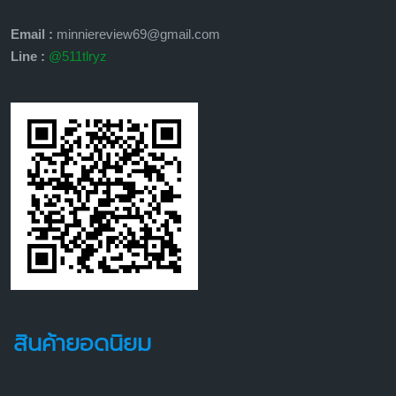
Email :
minniereview69@gmail.com
Line :
@511tlryz
สินค้ายอดนิยม