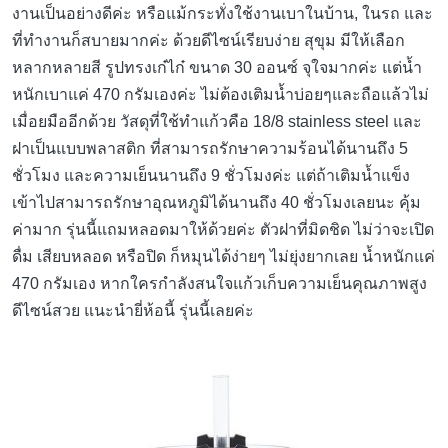
งานเป็นอย่างดีค่ะ หรือแม้กระทั่งใช้งานเบาในบ้าน, ในรถ และ
ที่ทำงานก็สบายมากค่ะ ด้วยดีไซน์เรียบง่าย สุขุม มีให้เลือก
หลากหลายสี รูปทรงเก๋ไก๋ ขนาด 30 ออนซ์ จุใจมากค่ะ แต่น้ำ
หนักเบาแค่ 470 กรัมเองค่ะ ไม่ต้องเติมน้ำบ่อยๆและถือแล้วไม่
เมื่อยมืออีกด้วย วัสดุที่ใช้ทำแก้วคือ 18/8 stainless steel และ
ฝาเป็นแบบพลาสติก ที่สามารถรักษาความร้อนได้นานถึง 5
ชั่วโมง และความเย็นนานถึง 9 ชั่วโมงค่ะ แต่ถ้าเติมน้ำแข็ง
เข้าไปสามารถรักษาอุณหภูมิได้นานถึง 40 ชั่วโมงเลยนะ คุ้ม
ค่ามาก รุ่นนี้แถมหลอดมาให้ด้วยค่ะ ตัวฝาที่มิดชิด ไม่ว่าจะเปิด
ดื่ม เสียบหลอด หรือปิด ก็หมุนได้ง่ายๆ ไม่ยุ่งยากเลย น้ำหนักแค่
470 กรัมเอง หากใครกำลังสนใจแก้วเก็บความเย็นคุณภาพสูง
ดีไซน์สวย แนะนำยี่ห้อนี้ รุ่นนี้เลยค่ะ