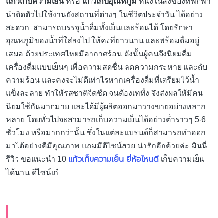
แก้วเก็บความเย็น
หรือ
แก้วเก็บอุณหภูมิ
หนึ่งในสิ่งของที่พกพา
นำติดตัวไปใช้งานยังสถานที่ต่างๆ ในชีวิตประจำวัน ได้อย่าง
สะดวก สามารถบรรจุน้ำดื่มทั้งเย็นและร้อนได้ โดยรักษา
อุณหภูมิของน้ำที่ใส่ลงไป ให้คงที่ยาวนาน และพร้อมดื่มอยู่
เสมอ ด้วยประเทศไทยมีอากาศร้อน ดังนั้นผู้คนจึงนิยมดื่ม
เครื่องดื่มแบบเย็นๆ เพื่อความสดชื่น ลดความกระหาย และดับ
ความร้อน และคงจะไม่ดีเท่าไรหากเครื่องดื่มที่เตรียมไว้น้ำ
แข็งละลาย ทำให้รสชาติจืดชืด จนต้องเททิ้ง จึงส่งผลให้มีคน
นิยมใช้กันมากมาย และได้มีผู้ผลิตออกมาวางขายอย่างหลาก
หลาย โดยทั่วไปจะสามารถเก็บความเย็นได้อย่างต่ำราวๆ 5-6
ชั่วโมง หรือมากกว่านั้น ซึ่งในแต่ละแบรนด์ก็สามารถทำออก
มาได้อย่างดีมีคุณภาพ แถมมีดีไซน์สวย น่ารักอีกด้วยค่ะ มินนี่
แก้วเก็บความเย็น ยี่ห้อไหนดี
รีวิว ขอแนะนำ 10
เก็บความเย็น
ได้นาน ดีไซน์เก๋