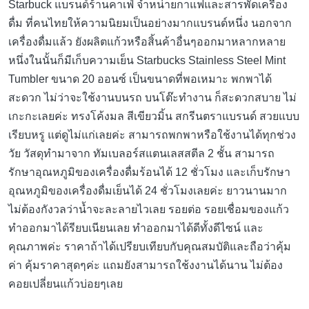
Starbuck แบรนด์ร้านคาเฟ่ จำหน่ายกาแฟและสารพัดเครื่อง
ดื่ม ที่คนไทยให้ความนิยมเป็นอย่างมากแบรนด์หนึ่ง นอกจาก
เครื่องดื่มแล้ว ยังผลิตแก้วหรือสิ้นค้าอื่นๆออกมาหลากหลาย
หนึ่งในนั้นก็มีเก็บความเย็น Starbucks Stainless Steel Mint
Tumbler ขนาด 20 ออนซ์ เป็นขนาดที่พอเหมาะ พกพาได้
สะดวก ไม่ว่าจะใช้งานบนรถ บนโต๊ะทำงาน ก็สะดวกสบาย ไม่
เกะกะเลยค่ะ ทรงโค้งมล สีเขียวมิ้น สกรีนตราแบรนด์ สวยแบบ
เรียบหรู แต่ดูไม่แก่เลยค่ะ สามารถพกพาหรือใช้งานได้ทุกช่วง
วัย วัสดุทำมาจาก ทัมเบลอร์สแตนเลสสตีล 2 ชั้น สามารถ
รักษาอุณหภูมิของเครื่องดื่มร้อนได้ 12 ชั่วโมง และเก็บรักษา
อุณหภูมิของเครื่องดื่มเย็นได้ 24 ชั่วโมงเลยค่ะ ยาวนานมาก
ไม่ต้องกังวลว่าน้ำจะละลายไวเลย รอยต่อ รอยเชื่อมของแก้ว
ทำออกมาได้รียบเนียนเลย ทำออกมาได้ดีทั้งดีไซน์ และ
คุณภาพค่ะ ราคาถ้าได้เปรียบเทียบกับคุณสมบัติและถือว่าคุ้ม
ค่า คุ้มราคาสุดๆค่ะ แถมยังสามารถใช้งงานได้นาน ไม่ต้อง
คอยเปลี่ยนแก้วบ่อยๆเลย