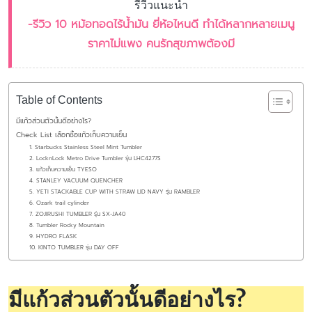
รีวีวแนะนำ
-รีวิว 10 หม้อทอดไร้น้ำมัน ยี่ห้อไหนดี ทำได้หลากหลายเมนู
ราคาไม่แพง คนรักสุขภาพต้องมี
Table of Contents
มีแก้วส่วนตัวนั้นดีอย่างไร?
Check List เลือกซื้อแก้วเก็บความเย็น
1. Starbucks Stainless Steel Mint Tumbler
2. LocknLock Metro Drive Tumbler รุ่น LHC4277S
3. แก้วเก็บความเย็น TYESO
4. STANLEY VACUUM QUENCHER
5. YETI STACKABLE CUP WITH STRAW LID NAVY รุ่น RAMBLER
6. Ozark trail cylinder
7. ZOJIRUSHI TUMBLER รุ่น SX-JA40
8. Tumbler Rocky Mountain
9. HYDRO FLASK
10. KINTO TUMBLER รุ่น DAY OFF
มีแก้วส่วนตัวนั้นดีอย่างไร
?