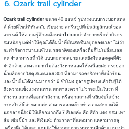
6. Ozark trail cylinder
Ozark trail cylinder
ขนาด 40 ออนซ์ รูปทรงแบบกระบอกแทง
ค์ ด้วยดีไซน์ที่ทันสมัย เรียบง่าย สกรีนรูปที่เป็นสัญลักษณ์ของ
แบรนด์ ให้ความรู้สึกเหมือนพกไปออกกำลังกายหรือทำกิจกร
รมหนักๆ แต่ทำให้คุณได้ดื่มน้ำที่เย็นสดชื่นอยู่ตลอดเวลา ไม่ว่า
จะทำกิจการนานแค่ไหน รสชาติของเครื่องดื่มก็ไม่เปลี่ยนเลย
ค่ะ ฝาสามารถหิ้วได้ แบบสะดวกสบาย และยังมีหลอดดูดที่ตัว
ฝาอีกด้วย สะดวกมากไม่ต้องวิ่งหาหลอดให้เหนื่อยค่ะ กระบอก
น้ำผลิตจากวัสดุ สแตนเลส 304 ที่สามารถคงรักษาทั้งน้ำร้อน
และน้ำเย็นได้นานมากกว่า 6 ชั่วโมง ดูจากรูปทรงแล้วรับรู้ได้
ถึงความแข็งแรงทนทาน พกพาสะดวก ไม่ว่าจะเป็นในรถ ที่
ทำงาน สถานที่ออกกำลังกาย หรือทุกสถานที่ หยิบจับใส่ข้าง
กระเป๋าเป้ก็ง่ายมากค่ะ สามารถถอดล้างทำความสะอาดได้
นอกจากนี้ยังมีให้เลือกมากถึง 7 สีเลยค่ะ คือ สีดำ แดง กรม เทา
ส้ม เข้มขี้ม้า และสีเงินค่ะ ด้วยราคาที่แพงมาก แต่สามารถจุ
เครื่องดื่มได้เยอะ แถมยังใช้งานสะดวก ทนทานอีกด้วย แนะนำ