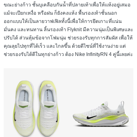
ขณะย่างก้าว ชั้นบุเคลือบกันน้ำที่ปลายเท้าเพื่อให้แห้งอยู่เสมอ
แม้จะเปียกเหงื่อ หรือฝน ก็ยังคงแห้ง พื้นรองเท้าชั้นนอก
ออกแบบให้เป็นลายวาฟเฟิลทั้งนี้เพื่อให้การยึดเกาะที่แน่น
มั่นคง และทนทาน ลิ้นรองเท้า Flyknit มีความนุ่มเป็นพิเศษและ
ปรับได้ ส่วนหุ้มข้อจากโฟมนุ่ม ช่วยรองรับทุกการสัมผัส เพื่อให้
คุณลุยไปทุกที่ได้เร็ว และไกลขึ้น ด้วยดีไซน์ที่ใช้งานง่าย แต่
ช่วยรองรับได้ดีในทุกย่างก้าว ต้อง Nike InfinityRN 4 คู่นี้เลยค่ะ