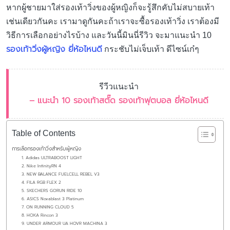
หากผู้ชายมาใส่รองเท้าวิ่งของผู้หญิงก็จะรู้สึกคับไม่สบายเท้า
เช่นเดียวกันคะ เรามาดูกันคะถ้าเราจะซื้อรองเท้าวิ่ง เราต้องมี
วิธีการเลือกอย่างไรบ้าง และวันนี้มินนี่รีวิว จะมาแนะนำ 10
รองเท้าวิ่งผู้หญิง ยี่ห้อไหนดี
กระชับไม่เจ็บเท้า ดีไซน์เก๋ๆ
รีวีวแนะนำ
– แนะนำ 10 รองเท้าสตั๊ด รองเท้าฟุตบอล ยี่ห้อไหนดี
Table of Contents
การเลือกรองเท้าวิ่งสำหรับผู้หญิง
1. Adidas ULTRABOOST LIGHT
2. Nike InfinityRN 4
3. NEW BALANCE FUELCELL REBEL V3
4. FILA RGB FLEX 2
5. SKECHERS GORUN RIDE 10
6. ASICS Novablast 3 Platinum
7. ON RUNNING CLOUD 5
8. HOKA Rincon 3
9. UNDER ARMOUR UA HOVR MACHINA 3