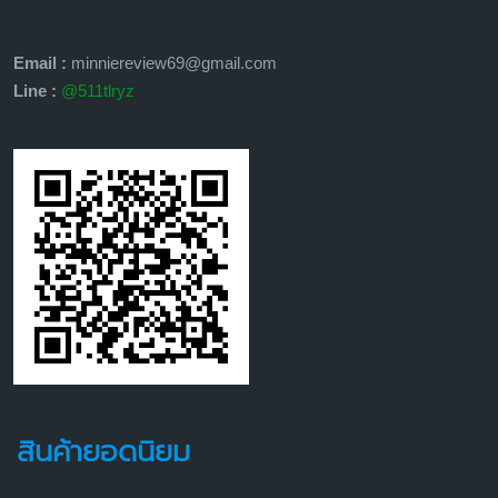
Email :
minniereview69@gmail.com
Line :
@511tlryz
สินค้ายอดนิยม