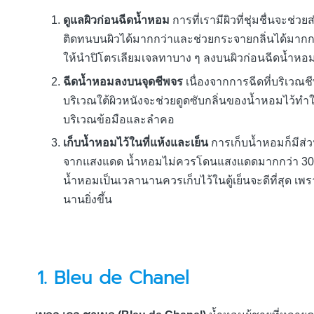
ดูแลผิวก่อนฉีดน้ำหอม
การที่เรามีผิวที่ชุ่มชื่นจะช่
ติดทนบนผิวได้มากกว่าและช่วยกระจายกลิ่นได้มากกว
ให้นำปิโตรเลียมเจลทาบาง ๆ ลงบนผิวก่อนฉีดน้ำหอม
ฉีดน้ำหอมลงบนจุดชีพจร
เนื่องจากการฉีดที่บริเว
บริเวณใต้ผิวหนังจะช่วยดูดซับกลิ่นของน้ำหอมไว้ทำให
บริเวณข้อมือและลำคอ
เก็บน้ำหอมไว้ในที่แห้งและเย็น
การเก็บน้ำหอมก็มีส่
จากแสงแดด น้ำหอมไม่ควรโดนแสงแดดมากกว่า 30 องศ
น้ำหอมเป็นเวลานานควรเก็บไว้ในตู้เย็นจะดีที่สุด
นานยิ่งขึ้น
1. Bleu de Chanel