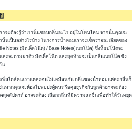
าย
ราจะต้องรู้ว่าเรานั้นชอบกลิ่นอะไร อยู่ในโทนไหน จากนั้นคุณจะ
ัวนั้นเป็นอย่างไรบ้าง ในวงการน้ำหอมเราจะเช็ครายละเอียดของ
dle Notes (มิดเดิ้ลโน๊ต) / Base Notes( เบสโน๊ต) ซึ่งท็อปโน๊ตจะ
 และจะตามมาด้ว มิดเดิ้ลโน๊ต และสุดท้ายจะเป็นกลิ่นเบสโน๊ต ซึ่ง
กัน
ลฟ์สไตล์คนเราแต่ละคนไม่เหมือนกัน กลิ่นของน้ำหอมแต่ละกลิ่นก็
ช่นหากคุณจะต้องไปพบปะผู้คนหรือคุยธุรกิจกับลูกค้าอาจจะต้อง
ุดสุดสัปดาห์ อาจจะต้อง เลือกกลิ่นที่มีความสดชื่นเพื่อทำให้วันหยุด