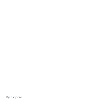
Copter
By
Posted
by