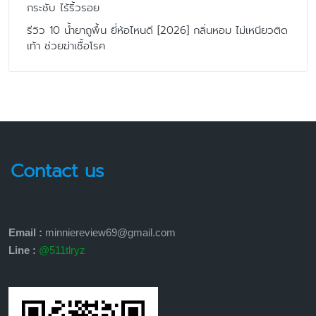
กระชับ ไร้ริ้วรอย
รีวิว 10 น้ำยาถูพื้น ยี่ห้อไหนดี [2026] กลิ่นหอม ไม่เหนียวติด
เท้า ช่วยฆ่าเชื้อโรค
Contact us
Email :
minniereview69@gmail.com
Line :
@511tlryz