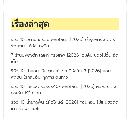
เรื่องล่าสุด
รีวิว 10 วิตามินบีรวม ยี่ห้อไหนดี [2026] บำรุงสมอง ดีต่อ
ร่างกาย แก้อ่อนเพลีย
7 ร้านบุฟเฟ่ต์ทะเลเผา กรุงเทพ [2026] อิ่มคุ้ม ของไม่อั้น จัด
เต็ม
รีวิว 10 น้ำหอมปรับอากาศในรถ ยี่ห้อไหนดี [2026] หอม
สดชื่น ไร้กลิ่นอับ ทุกการเดินทาง
รีวิว 10 เซรั่มลดริ้วรอย40+ ยี่ห้อไหนดี [2026] ผิวสวยเด้ง
กระชับ ไร้ริ้วรอย
รีวิว 10 น้ำยาถูพื้น ยี่ห้อไหนดี [2026] กลิ่นหอม ไม่เหนียวติด
เท้า ช่วยฆ่าเชื้อโรค