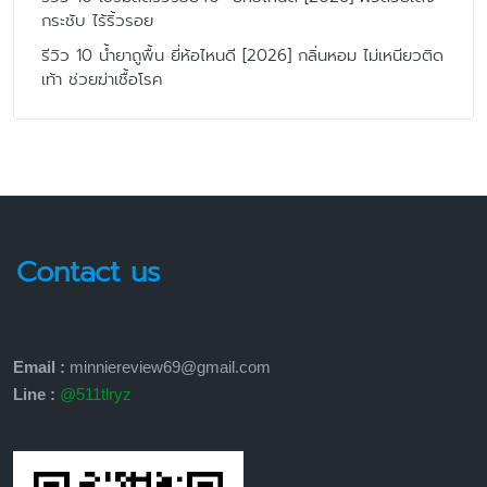
กระชับ ไร้ริ้วรอย
รีวิว 10 น้ำยาถูพื้น ยี่ห้อไหนดี [2026] กลิ่นหอม ไม่เหนียวติด
เท้า ช่วยฆ่าเชื้อโรค
Contact us
Email :
minniereview69@gmail.com
Line :
@511tlryz