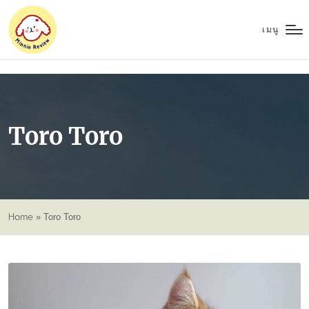
เมนู
Toro Toro
Home
»
Toro Toro