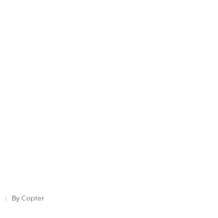
Copter
By
Posted
by