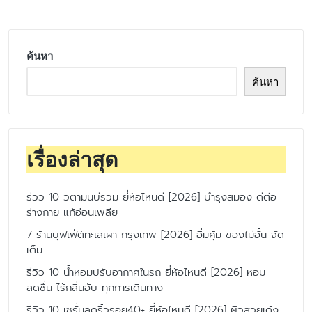
ค้นหา
ค้นหา
เรื่องล่าสุด
รีวิว 10 วิตามินบีรวม ยี่ห้อไหนดี [2026] บำรุงสมอง ดีต่อ
ร่างกาย แก้อ่อนเพลีย
7 ร้านบุฟเฟ่ต์ทะเลเผา กรุงเทพ [2026] อิ่มคุ้ม ของไม่อั้น จัด
เต็ม
รีวิว 10 น้ำหอมปรับอากาศในรถ ยี่ห้อไหนดี [2026] หอม
สดชื่น ไร้กลิ่นอับ ทุกการเดินทาง
รีวิว 10 เซรั่มลดริ้วรอย40+ ยี่ห้อไหนดี [2026] ผิวสวยเด้ง