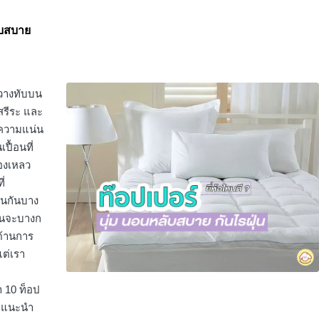
ลับสบาย
ยวางทับบน
สรีระ และ
ความแน่น
ื้อนที่
องเหลว
ี่
อนกันบาง
้อนจะบางก
ด้านการ
แต่เรา
ำ 10 ท็อป
คำแนะนำ