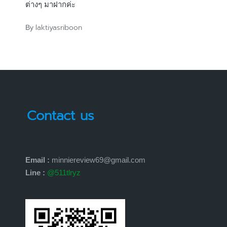
ต่างๆ มาฝากค่ะ
laktiyasriboon
By
Posted
by
Contact us
Email :
minniereview69@gmail.com
Line :
@511tlryz