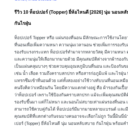
in
รีวิว 10 ท็อปเปอร์ (Topper) ยี่ห้อไหนดี [2026] นุ่ม นอนห
กันไรฝุ่น
ท็อปเปอร์ Topper หรือ แผ่นรองที่นอน มีลักษณะการใช้งานโด
ที่นอนเพื่อเพิ่มความหนา ความนุ่มเวลานอน ช่วยเพิ่มการรองรับ
รองรับแรงกระแทก ท็อปเปอร์ทำมาจากหลายวัสดุ มีความหนา 
และความนุ่มให้เลือกมากมายด้วย มีคุณสมบัติต่างจากผ้ารองกันเป
เป็นแผ่นคลุมบางๆ ช่วยควบคุมอุณหภูมิบนที่นอน และป้องกันข
เช่น น้ำ เลือด รวมถึงคราบสกปรก หรือสารก่อภูมิแพ้ และไรฝุ่น ท
แทรกซึมเข้าที่นอนด้วย แต่ทั้งสองอย่างใช้วางทับบนที่นอนเหมื
คนจึงคิดว่าเหมือนกัน โดยมีความแตกต่างอยู่ คือ ผ้ารองกันเปื
ว่าท็อปเปอร์ เพราะใช้ป้องกันคราบสกปรก แม้จะเพิ่มคุณสมบัติ
รองรับขึ้นมา แต่ก็ไม่หนา และนอนไม่สบายเท่าแผ่นรองที่นอน 
สามารถใช้ควบคู่กันได้ ท็อปเปอร์มีมากมายหลายแบรนด์ และมี
คุณสมบัติที่แตกต่างกันจนบางคนอาจจะเลือกไม่ถูก วันนี้มินนี่น
เปอร์ (Topper) ยี่ห้อไหนดี นุ่ม นอนหลับสบาย กันไรฝุ่น พร้อม