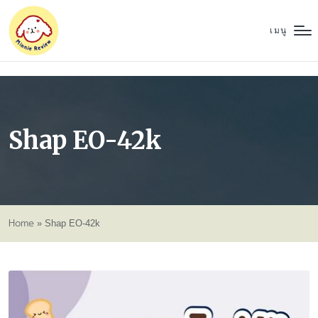
เมนู
Shap EO-42k
Home
»
Shap EO-42k