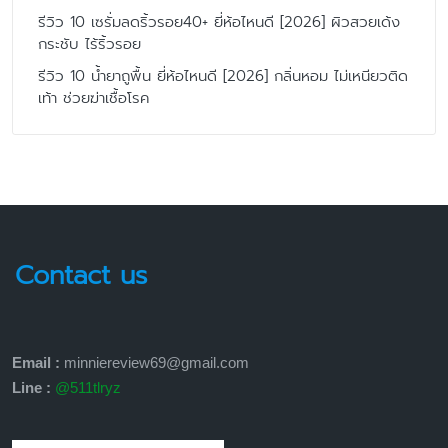
รีวิว 10 เซรั่มลดริ้วรอย40+ ยี่ห้อไหนดี [2026] ผิวสวยเด้ง
กระชับ ไร้ริ้วรอย
รีวิว 10 น้ำยาถูพื้น ยี่ห้อไหนดี [2026] กลิ่นหอม ไม่เหนียวติด
เท้า ช่วยฆ่าเชื้อโรค
Contact us
Email :
minniereview69@gmail.com
Line :
@511tlryz