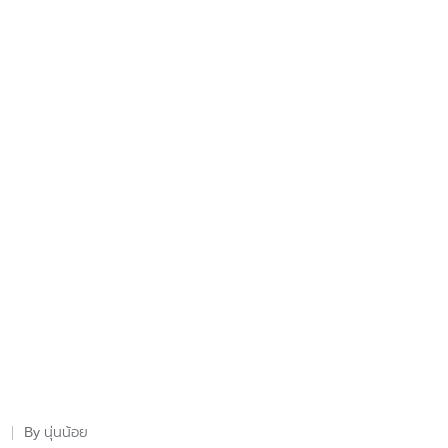
นุ่นน้อย
By
Posted