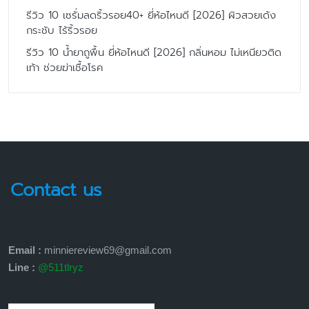
รีวิว 10 เซรั่มลดริ้วรอย40+ ยี่ห้อไหนดี [2026] ผิวสวยเด้ง
กระชับ ไร้ริ้วรอย
รีวิว 10 น้ำยาถูพื้น ยี่ห้อไหนดี [2026] กลิ่นหอม ไม่เหนียวติด
เท้า ช่วยฆ่าเชื้อโรค
Contact us
Email :
minniereview69@gmail.com
Line :
@511tlryz