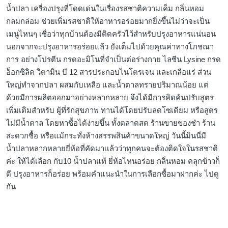
น้ำปลา เครื่องปรุงที่โดดเด่นในเรื่องรสชาติความเค็ม กลิ่นหอม
กลมกล่อม ช่วยเพิ่มรสชาติให้อาหารอร่อยมากยิ่งขึ้นไม่ว่าจะเป็น
เมนูไหนๆ เชื่อว่าทุกบ้านต้องมีติดครัวไว้สำหรับปรุงอาหารแน่นอน
นอกจากจะปรุงอาหารอร่อยแล้ว ยังเต็มไปด้วยคุณค่าทางโภชณา
การ อย่างโปรตีน กรดอะมิโนที่จำเป็นต่อร่างกาย ไลซีน Lysine กรด
อ็อกซิลิค วิตามิน บี 12 สารประกอบไนโตรเจน และเกลือแร่ ส่วน
ใหญ่ทำจากปลา ผสมกับเหลือ และน้ำตาลทรายปริมาณน้อย แต่
ด้วยมีการผลิตออกมาอย่างหลากหลาย จึงได้มีการคิดค้นปรับสูตร
เพิ่มเติมสำหรับ ผู้ที่รักสุขภาพ ทานได้โดยปรับลดโซเดียม หรือสูตร
ไม่มีน้ำตาล โดยหาซื้อได้ง่ายขึ้น ทั้งตลาดสด ร้านขายของชำ ร้าน
สะดวกซื้อ หรือแม้กระทั่งห้างสรรพสินค้าขนาดใหญ่ วันนี้มินนี่มี
น้ำปลาหลากหลายยี่ห้อที่คัดมาเเล้วว่าทุกคนจะต้องติดใจในรสชาติ
ค่ะ ให้ได้เลือก กับ10 น้ำปลาแท้ ยี่ห้อไหนอร่อย กลิ่นหอม คลุกข้าวก็
ดี ปรุงอาหารก็อร่อย พร้อมคำแนะนำในการเลือกซื้อมาฝากค่ะ ไปดู
กัน