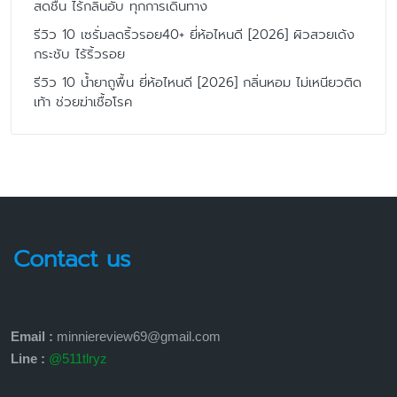
สดชื่น ไร้กลิ่นอับ ทุกการเดินทาง
รีวิว 10 เซรั่มลดริ้วรอย40+ ยี่ห้อไหนดี [2026] ผิวสวยเด้ง
กระชับ ไร้ริ้วรอย
รีวิว 10 น้ำยาถูพื้น ยี่ห้อไหนดี [2026] กลิ่นหอม ไม่เหนียวติด
เท้า ช่วยฆ่าเชื้อโรค
Contact us
Email :
minniereview69@gmail.com
Line :
@511tlryz