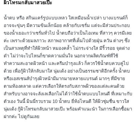
ผิวโทรมกลับมาสวยเป๊ะ
น้ำตบ หรือ สกินแคร์รูปแบบเหลว ใสเหมือนน้ำเปล่า บางแบรนด์ก็
อาจจะขุ่นๆ มีความข้นเล็กน้อย คล้ายกับเซรั่ม แต่จะมีส่วนประกอบ
ของน้ำเยอะกว่าเซรั่มทั่วไป น้ำตบถือว่าเป็นไอเทม ที่สาวๆ ควรมีเลย
ค่ะ เพราะด้วยมลภาวะ สภาพอากาศที่เต็มไปด้วยฝุ่น ควัน ต่างๆ ซึ่ง
เป็นสาเหตุที่ทำให้ผิวหน้า หมองคล้ำ ไม่กระจ่างใส มีริ้วรอย จุดด่าง
ดำ ไม่ว่าจะไปไหนก็ขาดความมั่นใจ นอกจากผลิตภัณฑ์ที่ใช้
ทำความสะอาดผิวหน้า และครีมบำรุงแล้ว ก็ควรใช้น้ำตบควบคู่ไป
ด้วย เพื่อกู้ผิวให้กลับมาใส นุ่มเด้ง อย่างเป็นธรรมชาติอีกครั้ง น้ำตบ
หรือเอสเซนส์บำรุงผิวหน้ามีมากมายหลายแบรนด์ มากๆ ที่มีขาย
ตามท้องตลาด แต่ควรเลือกให้ตรงกับสภาพผิวของแต่ละคนด้วย
สำหรับบางอาจจะลังเลเลือกไม่ได้ว่าใช้น้ำตบแบบไหนดี ที่เหมาะกับ
ตัวเอง วันนี้ มินนี่รวบรวม 10 น้ำตบ ยี่ห้อไหนดี ให้ผิวชุ่มชื่น ขาวใส
นุ่มเด้ง กู้ผิวโทรมกลับมาสวยเป๊ะ พร้อมคำแนะนำ ในการเลือกซื้อมา
ฝากค่ะ ไปดูกันเลย