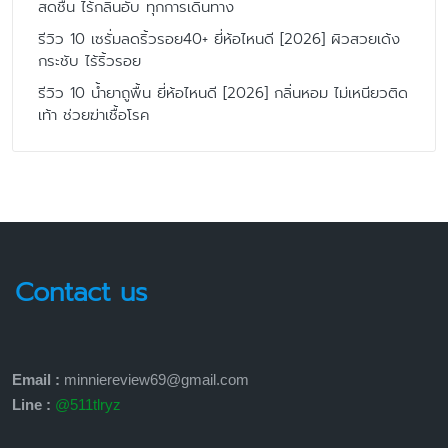
สดชื่น ไร้กลิ่นอับ ทุกการเดินทาง
รีวิว 10 เซรั่มลดริ้วรอย40+ ยี่ห้อไหนดี [2026] ผิวสวยเด้ง
กระชับ ไร้ริ้วรอย
รีวิว 10 น้ำยาถูพื้น ยี่ห้อไหนดี [2026] กลิ่นหอม ไม่เหนียวติด
เท้า ช่วยฆ่าเชื้อโรค
Contact us
Email :
minniereview69@gmail.com
Line :
@511tlryz