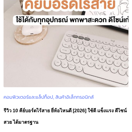
คอมพิวเตอร์และแล็ปท็อป
สินค้าอิเล็กทรอนิกส์
Posted
in
รีวิว 10 คีย์บอร์ดไร้สาย ยี่ห้อไหนดี [2026] ใช้ดี แข็งแรง ดีไซน์
สวย ได้มาตรฐาน