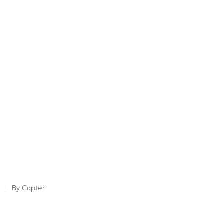
Copter
By
Posted
by