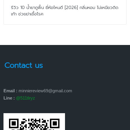
รีวิว 10 น้ำยาถูพื้น ยี่ห้อไหนดี [2026] กลิ่นหอม ไม่เหนียวติด
เท้า ช่วยฆ่าเชื้อโรค
Contact us
Email :
minniereview69@gmail.com
Line :
@511tlryz