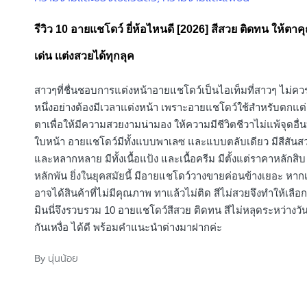
in
รีวิว 10 อายแชโดว์ ยี่ห้อไหนดี [2026] สีสวย ติดทน ให้ตา
เด่น เเต่งสวยได้ทุกลุค
สาวๆที่ชื่นชอบการแต่งหน้าอายแชโดว์เป็นไอเท็มที่สาวๆ ไม่ค
หนึ่งอย่างต้องมีเวลาแต่งหน้า เพราะอายแชโดว์ใช้สำหรับตกแต
ตาเพื่อให้มีความสวยงามน่ามอง ให้ความมีชีวิตชีวาไม่แพ้จุดอื่
ใบหน้า อายแชโดว์มีทั้งแบบพาเลซ และแบบตลับเดียว มีสีสัน
และหลากหลาย มีทั้งเนื้อแป้ง และเนื้อครีม มีตั้งแต่ราคาหลักสิ
หลักพัน ยิ่งในยุคสมัยนี้ มีอายแชโดว์วางขายค่อนข้างเยอะ หากเ
อาจได้สินค้าที่ไม่มีคุณภาพ ทาแล้วไม่ติด สีไม่สวยจึงทำให้เลือก
มินนี่จึงรวบรวม 10 อายแชโดว์สีสวย ติดทน สีไม่หลุดระหว่างวัน
กันเหงื่อ ได้ดี พร้อมคำแนะนำต่างมาฝากค่ะ
นุ่นน้อย
By
Posted
by