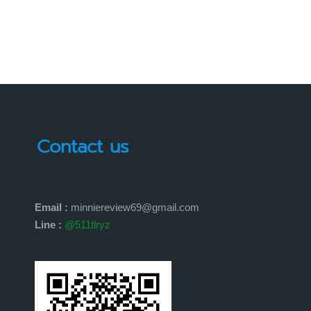
Contact us
Email :
minniereview69@gmail.com
Line :
@511tlryz