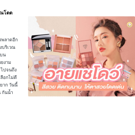
คุณโดด
วรพลาดอีก
่งบริเวณ
นบน
สวยงาม
บ ไปจนถึง
ลือกไม่ดี
ยาก วันนี้
 กันน้ำ