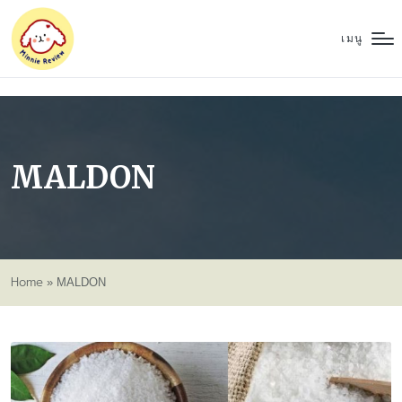
เมนู
MALDON
Home
»
MALDON