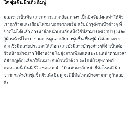
ใส ชุ่มชื้น ผิวเด้ง อิ่มฟู
มลภวาะเป็นพิษ และสภาวะเเวดล้อมต่างๆ เป็นปัจจัยส่งผลทำให้ผิว
เราถูกร้ายและเสื่อมโทรม นอกจากเซรั่ม ครีมบำรุงผิวหน้าต่างๆ ที่
ขาดไม่ได้เเล้ว การมาส์กหน้าเป็นอีกหนึ่งวิธีที่สามารถช่วยบำรุงและ
กู้ผิวหน้าที่โทรม ขาดการดูเเล กลับมาชุ่มชื้น ฟื้นฟูผิวได้อย่างเร่ง
ด่วนซึ่งมีหลายประเภทให้เลือก และยังมีสารบำรุงต่างๆที่จำเป็นต่อ
ผิวหน้าอย่างมาก ใช้งานง่าย ไม่ยุ่งยากเพียงแค่แปะบนหน้าตามเวลา
ที่สำคัญต้องเลือกให้เหมาะกับผิวหน้าด้วย จะได้มีผิวสุขภาพดี
บทความนี้ มินนี่ รีวิว ขอแนะนำ 10 แผ่นมาส์กหน้ายี่ห้อไหนดี ผิว
ขาวกระจ่างใสชุ่มชื้นผิวเด้ง อิ่มฟู จะมียี่ห้อไหนบ้างตามมาดูกันเลย
ค่ะ