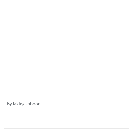
laktiyasriboon
By
Posted
by