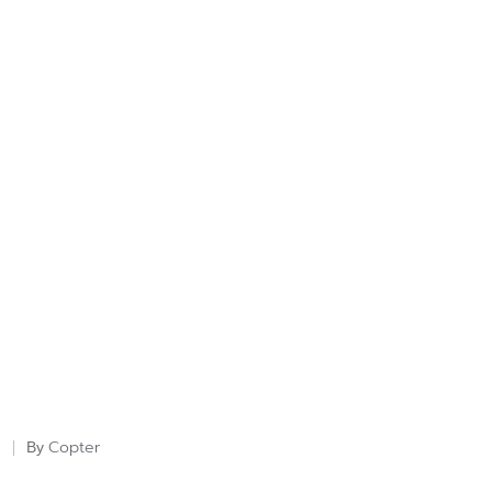
Copter
By
Posted
by