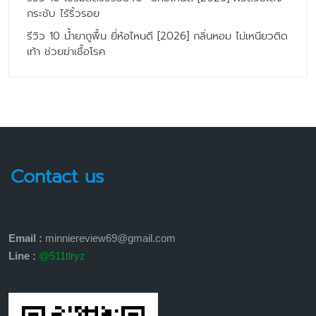
กระชับ ไร้ริ้วรอย
รีวิว 10 น้ำยาถูพื้น ยี่ห้อไหนดี [2026] กลิ่นหอม ไม่เหนียวติด
เท้า ช่วยฆ่าเชื้อโรค
Contact us
Email :
minniereview69@gmail.com
Line :
@511tlryz