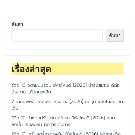
ค้นหา
ค้นหา
เรื่องล่าสุด
รีวิว 10 วิตามินบีรวม ยี่ห้อไหนดี [2026] บำรุงสมอง ดีต่อ
ร่างกาย แก้อ่อนเพลีย
7 ร้านบุฟเฟ่ต์ทะเลเผา กรุงเทพ [2026] อิ่มคุ้ม ของไม่อั้น จัด
เต็ม
รีวิว 10 น้ำหอมปรับอากาศในรถ ยี่ห้อไหนดี [2026] หอม
สดชื่น ไร้กลิ่นอับ ทุกการเดินทาง
รีวิว 10 เซรั่มลดริ้วรอย40+ ยี่ห้อไหนดี [2026] ผิวสวยเด้ง