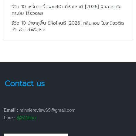
รีวิว 10 เซรั่มลดริ้วรอย40+ ยี่ห้อไหนดี [2026] ผิวสวยเด้ง
กระชับ ไร้ริ้วรอย
รีวิว 10 น้ำยาถูพื้น ยี่ห้อไหนดี [2026] กลิ่นหอม ไม่เหนียวติด
เท้า ช่วยฆ่าเชื้อโรค
Contact us
Email :
minniereview69@gmail.com
Line :
@511tlryz