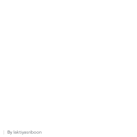
laktiyasriboon
By
Posted