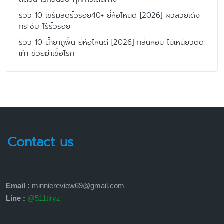
รีวิว 10 เซรั่มลดริ้วรอย40+ ยี่ห้อไหนดี [2026] ผิวสวยเด้ง
กระชับ ไร้ริ้วรอย
รีวิว 10 น้ำยาถูพื้น ยี่ห้อไหนดี [2026] กลิ่นหอม ไม่เหนียวติด
เท้า ช่วยฆ่าเชื้อโรค
Contact us
Email :
minniereview69@gmail.com
Line :
@511tlryz