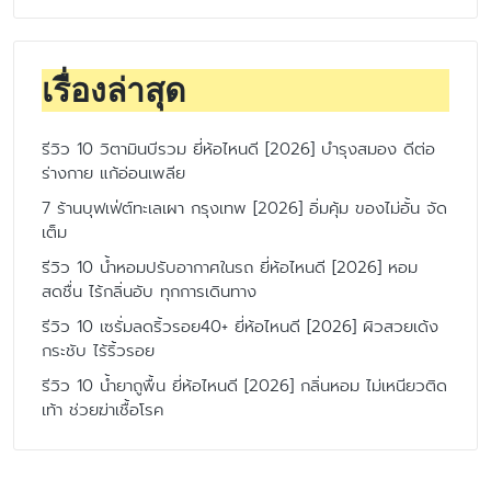
เรื่องล่าสุด
รีวิว 10 วิตามินบีรวม ยี่ห้อไหนดี [2026] บำรุงสมอง ดีต่อ
ร่างกาย แก้อ่อนเพลีย
7 ร้านบุฟเฟ่ต์ทะเลเผา กรุงเทพ [2026] อิ่มคุ้ม ของไม่อั้น จัด
เต็ม
รีวิว 10 น้ำหอมปรับอากาศในรถ ยี่ห้อไหนดี [2026] หอม
สดชื่น ไร้กลิ่นอับ ทุกการเดินทาง
รีวิว 10 เซรั่มลดริ้วรอย40+ ยี่ห้อไหนดี [2026] ผิวสวยเด้ง
กระชับ ไร้ริ้วรอย
รีวิว 10 น้ำยาถูพื้น ยี่ห้อไหนดี [2026] กลิ่นหอม ไม่เหนียวติด
เท้า ช่วยฆ่าเชื้อโรค