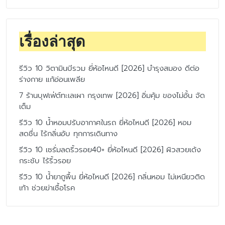
เรื่องล่าสุด
รีวิว 10 วิตามินบีรวม ยี่ห้อไหนดี [2026] บำรุงสมอง ดีต่อ
ร่างกาย แก้อ่อนเพลีย
7 ร้านบุฟเฟ่ต์ทะเลเผา กรุงเทพ [2026] อิ่มคุ้ม ของไม่อั้น จัด
เต็ม
รีวิว 10 น้ำหอมปรับอากาศในรถ ยี่ห้อไหนดี [2026] หอม
สดชื่น ไร้กลิ่นอับ ทุกการเดินทาง
รีวิว 10 เซรั่มลดริ้วรอย40+ ยี่ห้อไหนดี [2026] ผิวสวยเด้ง
กระชับ ไร้ริ้วรอย
รีวิว 10 น้ำยาถูพื้น ยี่ห้อไหนดี [2026] กลิ่นหอม ไม่เหนียวติด
เท้า ช่วยฆ่าเชื้อโรค