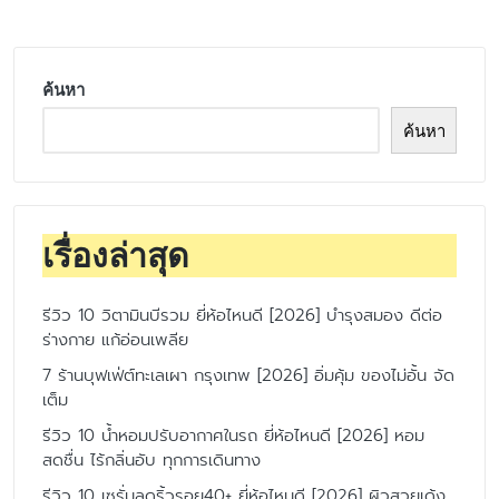
ค้นหา
ค้นหา
เรื่องล่าสุด
รีวิว 10 วิตามินบีรวม ยี่ห้อไหนดี [2026] บำรุงสมอง ดีต่อ
ร่างกาย แก้อ่อนเพลีย
7 ร้านบุฟเฟ่ต์ทะเลเผา กรุงเทพ [2026] อิ่มคุ้ม ของไม่อั้น จัด
เต็ม
รีวิว 10 น้ำหอมปรับอากาศในรถ ยี่ห้อไหนดี [2026] หอม
สดชื่น ไร้กลิ่นอับ ทุกการเดินทาง
รีวิว 10 เซรั่มลดริ้วรอย40+ ยี่ห้อไหนดี [2026] ผิวสวยเด้ง