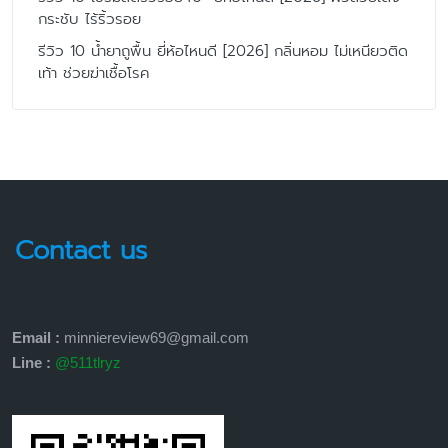
กระชับ ไร้ริ้วรอย
รีวิว 10 น้ำยาถูพื้น ยี่ห้อไหนดี [2026] กลิ่นหอม ไม่เหนียวติด
เท้า ช่วยฆ่าเชื้อโรค
Contact us
Email :
minniereview69@gmail.com
Line :
@511tlryz