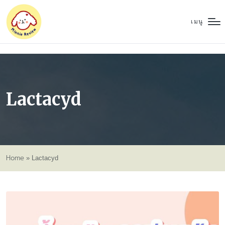
เมนู
Lactacyd
Home
»
Lactacyd