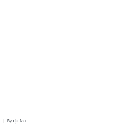
นุ่นน้อย
By
Posted
by