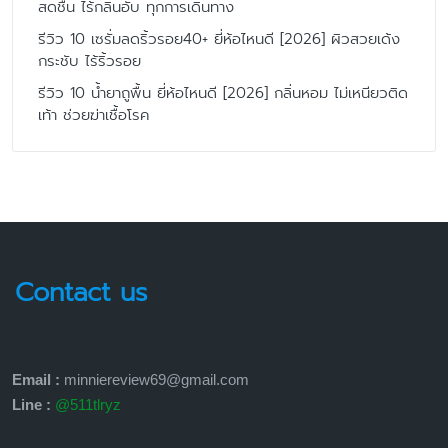
สดชื่น ไร้กลิ่นอับ ทุกการเดินทาง
รีวิว 10 เซรั่มลดริ้วรอย40+ ยี่ห้อไหนดี [2026] ผิวสวยเด้ง
กระชับ ไร้ริ้วรอย
รีวิว 10 น้ำยาถูพื้น ยี่ห้อไหนดี [2026] กลิ่นหอม ไม่เหนียวติด
เท้า ช่วยฆ่าเชื้อโรค
Contact us
Email :
minniereview69@gmail.com
Line :
@511tlryz