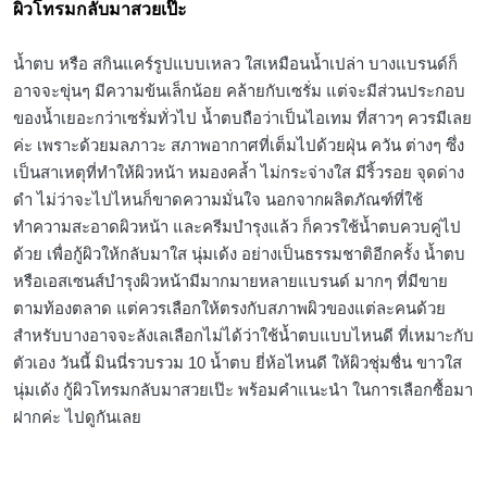
ผิวโทรมกลับมาสวยเป๊ะ
น้ำตบ หรือ สกินแคร์รูปแบบเหลว ใสเหมือนน้ำเปล่า บางแบรนด์ก็
อาจจะขุ่นๆ มีความข้นเล็กน้อย คล้ายกับเซรั่ม แต่จะมีส่วนประกอบ
ของน้ำเยอะกว่าเซรั่มทั่วไป น้ำตบถือว่าเป็นไอเทม ที่สาวๆ ควรมีเลย
ค่ะ เพราะด้วยมลภาวะ สภาพอากาศที่เต็มไปด้วยฝุ่น ควัน ต่างๆ ซึ่ง
เป็นสาเหตุที่ทำให้ผิวหน้า หมองคล้ำ ไม่กระจ่างใส มีริ้วรอย จุดด่าง
ดำ ไม่ว่าจะไปไหนก็ขาดความมั่นใจ นอกจากผลิตภัณฑ์ที่ใช้
ทำความสะอาดผิวหน้า และครีมบำรุงแล้ว ก็ควรใช้น้ำตบควบคู่ไป
ด้วย เพื่อกู้ผิวให้กลับมาใส นุ่มเด้ง อย่างเป็นธรรมชาติอีกครั้ง น้ำตบ
หรือเอสเซนส์บำรุงผิวหน้ามีมากมายหลายแบรนด์ มากๆ ที่มีขาย
ตามท้องตลาด แต่ควรเลือกให้ตรงกับสภาพผิวของแต่ละคนด้วย
สำหรับบางอาจจะลังเลเลือกไม่ได้ว่าใช้น้ำตบแบบไหนดี ที่เหมาะกับ
ตัวเอง วันนี้ มินนี่รวบรวม 10 น้ำตบ ยี่ห้อไหนดี ให้ผิวชุ่มชื่น ขาวใส
นุ่มเด้ง กู้ผิวโทรมกลับมาสวยเป๊ะ พร้อมคำแนะนำ ในการเลือกซื้อมา
ฝากค่ะ ไปดูกันเลย