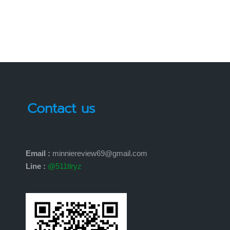
Contact us
Email :
minniereview69@gmail.com
Line :
@511tlryz