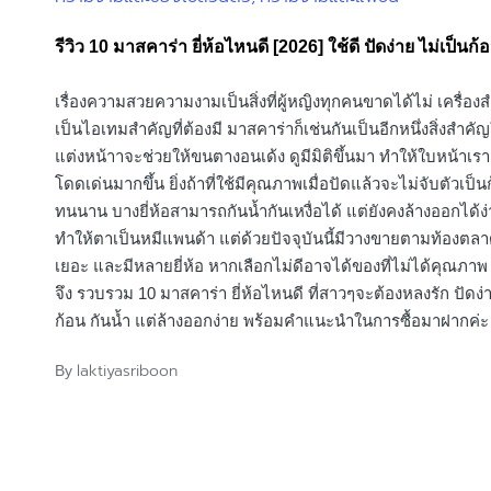
in
รีวิว 10 มาสคาร่า ยี่ห้อไหนดี [2026] ใช้ดี ปัดง่าย ไม่เป็นก้
เรื่องความสวยความงามเป็นสิ่งที่ผู้หญิงทุกคนขาดได้ไม่ เครื่อง
เป็นไอเทมสำคัญที่ต้องมี มาสคาร่าก็เช่นกันเป็นอีกหนึ่งสิ่งสำคั
แต่งหน้าาจะช่วยให้ขนตางอนเด้ง ดูมีมิติขึ้นมา ทำให้ใบหน้าเร
โดดเด่นมากขึ้น ยิ่งถ้าที่ใช้มีคุณภาพเมื่อปัดแล้วจะไม่จับตัวเป็น
ทนนาน บางยี่ห้อสามารถกันน้ำกันเหงื่อได้ แต่ยังคงล้างออกได้ง่
ทำให้ตาเป็นหมีแพนด้า แต่ด้วยปัจจุบันนี้มีวางขายตามท้องตลา
เยอะ และมีหลายยี่ห้อ หากเลือกไม่ดีอาจได้ของที่ไม่ได้คุณภาพ วั
จึง รวบรวม 10 มาสคาร่า ยี่ห้อไหนดี ที่สาวๆจะต้องหลงรัก ปัดง่า
ก้อน กันน้ำ แต่ล้างออกง่าย พร้อมคำแนะนำในการซื้อมาฝากค่ะ
laktiyasriboon
By
Posted
by