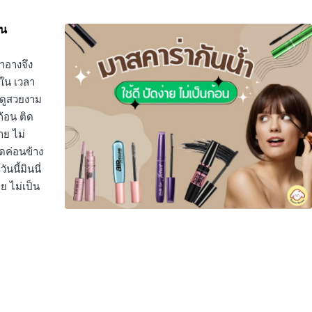
อน
สำอางจึง
ญใน เวลา
าดูสวยงาม
ก้อน ติด
าย ไม่
ดค่อนข้าง
นนี้มินนี่
ย ไม่เป็น