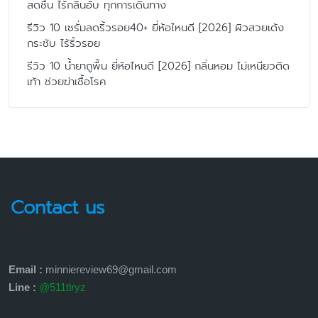
สดชื่น ไร้กลิ่นอับ ทุกการเดินทาง
รีวิว 10 เซรั่มลดริ้วรอย40+ ยี่ห้อไหนดี [2026] ผิวสวยเด้ง
กระชับ ไร้ริ้วรอย
รีวิว 10 น้ำยาถูพื้น ยี่ห้อไหนดี [2026] กลิ่นหอม ไม่เหนียวติด
เท้า ช่วยฆ่าเชื้อโรค
Contact us
Email :
minniereview69@gmail.com
Line :
@511tlryz