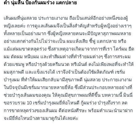
ดำ นุ่มลื่น ป้องกันผมร่วง แตกปลาย
เส้นผมที่นุ่มสลวย ประกายเงางาม ถือเป็นเสน่ห์อีกอย่างหนึ่งของผู้
หญิงเลยค่ะ การดูแลเส้นผมจึงเป็นสิ่งสำคัญสำหรับผู้หญิงอย่างเราๆ
ทั้งหลายเป็นอย่างมาก ซึ่งผู้หญิงหลายคนจะมีปัญหาสุภาพผมหลาย
อย่างแตกต่างกันไปไม่ว่าจะเป็น ผมแห้งเสีย ชี้ฟู แตกปลาย หรือ
แม้แต่ผมขาดหลุดร่วง ซึ่งสาเหตุอาจเกิดมาจากการที่เรา ไดร์ผม ยืด
ผม ดัดผม หนีบผม และทำสีผมต่างที่ทำร้ายผมต่างๆ ซึ่งการสระผม
ด้วยแชมพู หรือบำรุงด้วยครีมนวด ทรีเม้นต์ คงไม่เพียงพอที่จะทำให้
ผมสุภาพดี และแข็งแรงได้ เราจึงจำเป็นต้องใช้ผลิตภัณฑ์ เซรั่ม
บำรุงผม ที่ทำให้ผมเสียกลับมามีสุขภาพดี นุ่มสลวย ประกายเงางาม
ในปัจจุบันมีเซรั่มมากมายหลายยี่ห้อ ซึ่งมีส่วนประกอบหลายอย่างที่
ช่วยบำรุงเส้นผมของคุณ ให้คุณมีสุขภาพผมที่ดีขึ้น บทความนี้ มินนี่
ขอรวบรวม 10 เซรั่มบำรุงผมยี่ห้อไหนดี กู้ผมร่วง บำรุงถึงราก ลด
การขาดหลุดร่วงของเส้นผม ดีต่อหนังศีรษะ พร้อมคำแนะนำมาฝาก
จะมียี่ห้อไหนบ้างตามมาดูกันได้เลยค่ะ